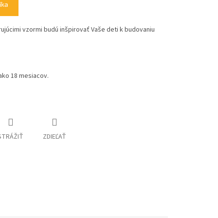
íka
ujúcimi vzormi budú inšpirovať Vaše deti k budovaniu
 ako 18 mesiacov.
STRÁŽIŤ
ZDIEĽAŤ