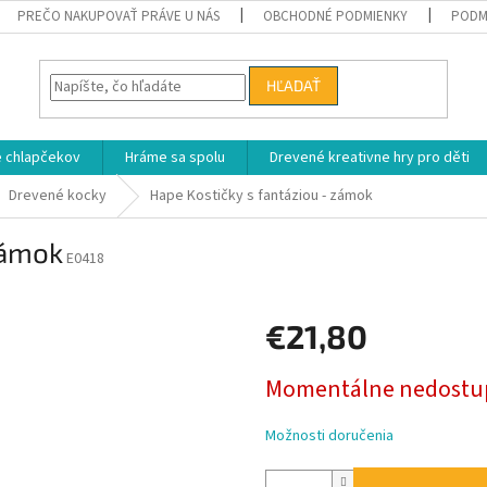
PREČO NAKUPOVAŤ PRÁVE U NÁS
OBCHODNÉ PODMIENKY
PODM
HĽADAŤ
e chlapčekov
Hráme sa spolu
Drevené kreativne hry pro děti
Drevené kocky
Hape Kostičky s fantáziou - zámok
zámok
E0418
€21,80
Jednotková
Momentálne nedostu
cena:
Možnosti doručenia