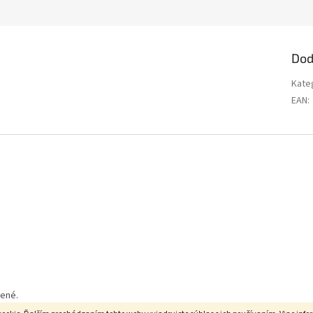
Dod
Kate
EAN
:
dené.