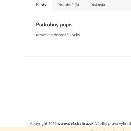
Popis
Podobné (8)
Diskusia
Podrobný popis
Kreatívne drevené kocky
Z
á
p
ä
t
i
e
Copyright 2026
www.detskahra.sk
. Všetky práva vyhra