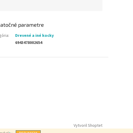
atočné parametre
gória
:
Drevené a iné kocky
6943478002654
Vytvoril Shoptet