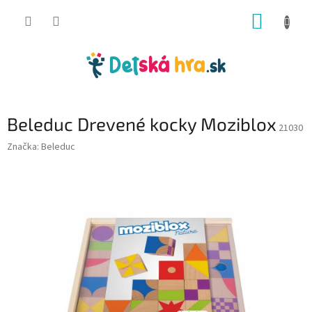
Prejsť
NÁKUP
na
obsah
KOŠÍK
Beleduc Drevené kocky Moziblox
21030
Značka:
Beleduc