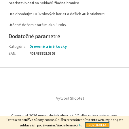
predstavivosti sa nekladú žiadne hranice.
Hra obsahuje: 10 úkolových kariet a daších 40 k stiahnutiu.
Určené deťom starším ako 3 roky.
Dodatočné parametre
Kategória
:
Drevené a iné kocky
EAN
:
4014888210303
Z
á
p
ä
t
Vytvoril Shoptet
i
e
Copyright 2026
www.detskahra.sk
. Všetky práva vyhradené.
Tento web používa súbory cookie. Ďalším prechádzaním tohto webu vyjadrujete
súhlas s ich používaním. Viac informácií
tu
.
ROZUMIEM