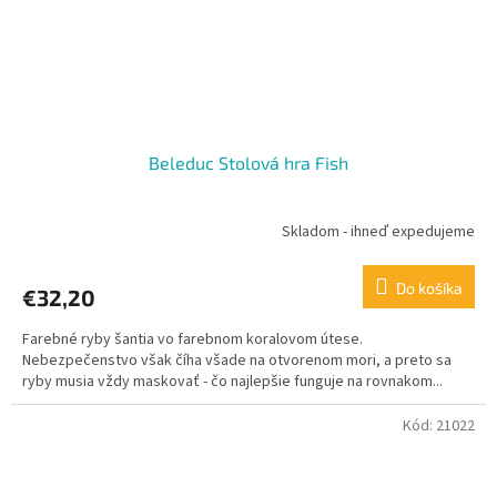
Beleduc Stolová hra Fish
Skladom - ihneď expedujeme
Do košíka
€32,20
Farebné ryby šantia vo farebnom koralovom útese.
Nebezpečenstvo však číha všade na otvorenom mori, a preto sa
ryby musia vždy maskovať - čo najlepšie funguje na rovnakom...
Kód:
21022