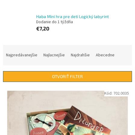
Haba Mini hra pre deti Logický labyrint
Dodanie do 1 týždňa
€7,20
R
a
Najpredávanejšie
Najlacnejšie
Najdrahšie
Abecedne
d
e
n
OTVORIŤ FILTER
i
e
V
Kód:
702.0035
p
ý
r
p
o
i
d
s
u
p
k
r
t