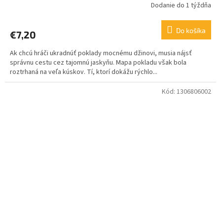
Dodanie do 1 týždňa
Do košíka
€7,20
Ak chcú hráči ukradnúť poklady mocnému džinovi, musia nájsť
správnu cestu cez tajomnú jaskyňu. Mapa pokladu však bola
roztrhaná na veľa kúskov. Tí, ktorí dokážu rýchlo...
Kód:
1306806002