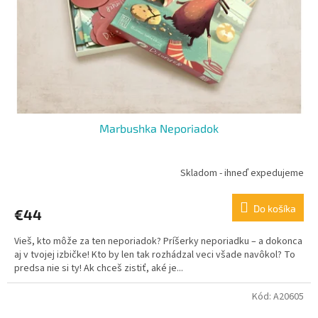
o
o
d
v
u
k
t
o
v
Marbushka Neporiadok
Skladom - ihneď expedujeme
Do košíka
€44
Vieš, kto môže za ten neporiadok? Príšerky neporiadku – a dokonca
aj v tvojej izbičke! Kto by len tak rozhádzal veci všade navôkol? To
predsa nie si ty! Ak chceš zistiť, aké je...
Kód:
A20605