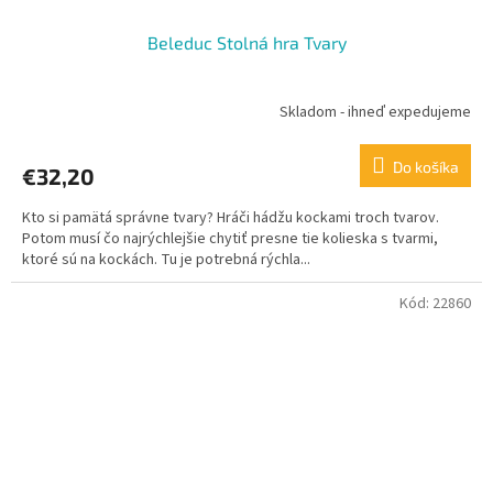
Beleduc Stolná hra Tvary
Skladom - ihneď expedujeme
Do košíka
€32,20
Kto si pamätá správne tvary? Hráči hádžu kockami troch tvarov.
Potom musí čo najrýchlejšie chytiť presne tie kolieska s tvarmi,
ktoré sú na kockách. Tu je potrebná rýchla...
Kód:
22860