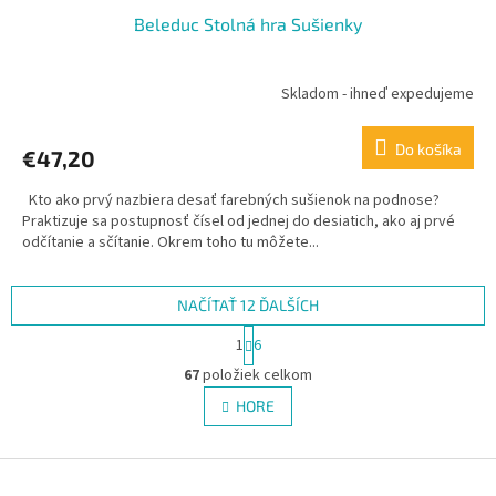
Beleduc Stolná hra Sušienky
Skladom - ihneď expedujeme
Do košíka
€47,20
Kto ako prvý nazbiera desať farebných sušienok na podnose?
Praktizuje sa postupnosť čísel od jednej do desiatich, ako aj prvé
odčítanie a sčítanie. Okrem toho tu môžete...
NAČÍTAŤ 12 ĎALŠÍCH
S
1
6
t
O
r
67
položiek celkom
v
á
l
HORE
n
á
k
d
o
v
Z
a
a
c
á