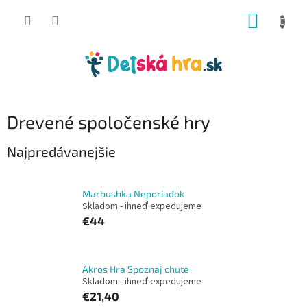
Prejsť
NÁKUP
na
obsah
KOŠÍK
Drevené spoločenské hry
Najpredávanejšie
Marbushka Neporiadok
Skladom - ihneď expedujeme
€44
Akros Hra Spoznaj chute
Skladom - ihneď expedujeme
€21,40