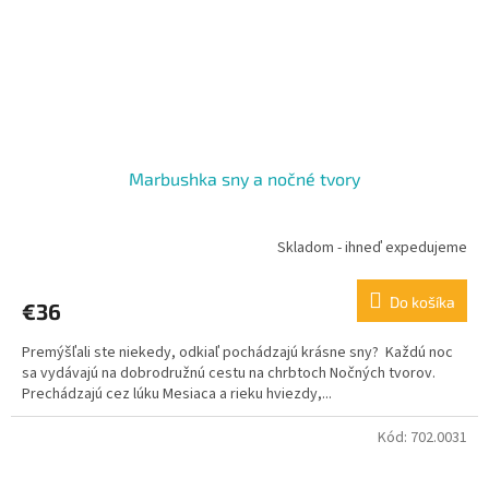
Marbushka sny a nočné tvory
Skladom - ihneď expedujeme
Do košíka
€36
Premýšľali ste niekedy, odkiaľ pochádzajú krásne sny? Každú noc
sa vydávajú na dobrodružnú cestu na chrbtoch Nočných tvorov.
Prechádzajú cez lúku Mesiaca a rieku hviezdy,...
Kód:
702.0031