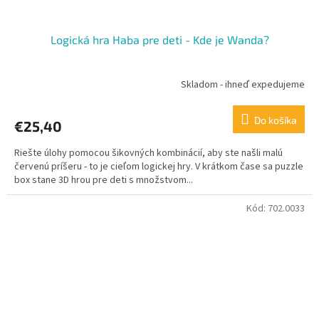
Logická hra Haba pre deti - Kde je Wanda?
Skladom - ihneď expedujeme
Do košíka
€25,40
Riešte úlohy pomocou šikovných kombinácií, aby ste našli malú
červenú príšeru - to je cieľom logickej hry. V krátkom čase sa puzzle
box stane 3D hrou pre deti s množstvom...
Kód:
702.0033