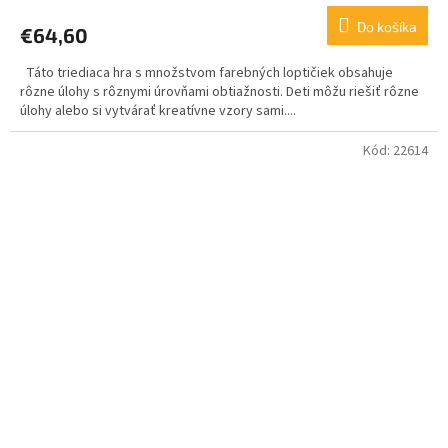
Do košíka
€64,60
Táto triediaca hra s množstvom farebných loptičiek obsahuje
rôzne úlohy s rôznymi úrovňami obtiažnosti. Deti môžu riešiť rôzne
úlohy alebo si vytvárať kreatívne vzory sami....
Kód:
22614