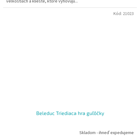
veľkostiach a kliešte, ktoré vyhovujú...
Kód:
21023
Beleduc Triediaca hra guľôčky
Skladom - ihneď expedujeme