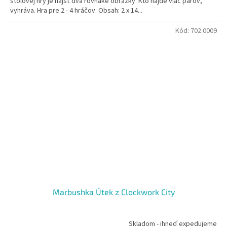
stolovej hry je nájsť dva rovnaké obrázky. Kto nájde viac párov,
vyhráva. Hra pre 2 - 4 hráčov. Obsah: 2 x 14...
Kód:
702.0009
Marbushka Útek z Clockwork City
Skladom - ihneď expedujeme