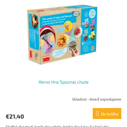
Akros Hra Spoznaj chute
Skladom - ihneď expedujeme
Do košíka
€21,40
Sladká ako med, kyslá ako citrón, horká ako káva či slaná ako