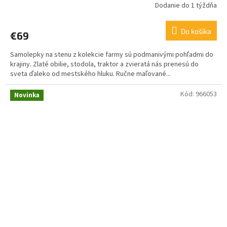
Dodanie do 1 týždňa
Do košíka
€69
Samolepky na stenu z kolekcie farmy sú podmanivými pohľadmi do
krajiny. Zlaté obilie, stodola, traktor a zvieratá nás prenesú do
sveta ďaleko od mestského hluku. Ručne maľované...
Kód:
966053
Novinka