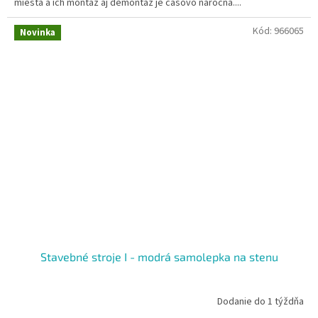
miesta a ich montáž aj demontáž je časovo náročná....
Kód:
966065
Novinka
Stavebné stroje I - modrá samolepka na stenu
Dodanie do 1 týždňa