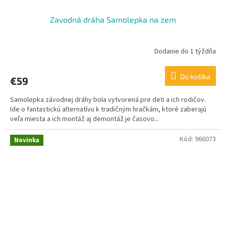
Zavodná dráha Samolepka na zem
Dodanie do 1 týždňa
Do košíka
€59
Samolepka závodnej dráhy bola vytvorená pre deti a ich rodičov.
Ide o fantastickú alternatívu k tradičným hračkám, ktoré zaberajú
veľa miesta a ich montáž aj demontáž je časovo...
Kód:
966073
Novinka