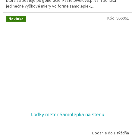
ktorá sa pestuje po generácie. Pastelowelove.pl vám ponúka
jedinečné výškové miery vo forme samolepiek,...
Kód:
966061
Novinka
Loďky meter Samolepka na stenu
Dodanie do 1 týždňa