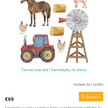
Farma zvieratá I Samolepky na stenu
Dodanie do 1 týždňa
Do košíka
€69
Samolepky na stenu z kolekcie farmy sú podmanivými pohľadmi do