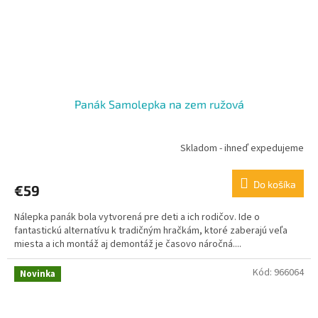
Panák Samolepka na zem ružová
Skladom - ihneď expedujeme
Do košíka
€59
Nálepka panák bola vytvorená pre deti a ich rodičov. Ide o
fantastickú alternatívu k tradičným hračkám, ktoré zaberajú veľa
miesta a ich montáž aj demontáž je časovo náročná....
Kód:
966064
Novinka