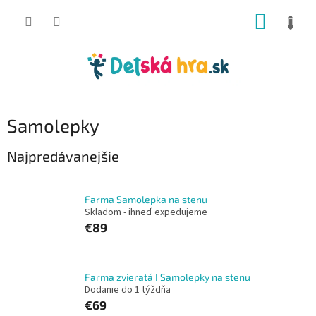
Prejsť
NÁKUP
na
obsah
KOŠÍK
Samolepky
Najpredávanejšie
Farma Samolepka na stenu
Skladom - ihneď expedujeme
€89
Farma zvieratá I Samolepky na stenu
Dodanie do 1 týždňa
€69