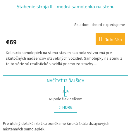
Stabenie stroja II - modrá samolepka na stenu
Skladom - ihneď expedujeme
Do košíka
€69
Kolekcia samolepiek na stenu staveniska bola vytvorená pre
skutočných nadšencov stavebných vozidiel. Samolepky na stenu z
tejto série sú realistické vozidlá priamo zo stavby....
NAČÍTAŤ 12 ĎALŠÍCH
S
1
6
t
O
r
63
položiek celkom
v
á
l
HORE
n
á
k
d
o
v
Pre útulný detskú izbičku ponúkame širokú škálu dizajnových
a
a
nástenných samolepiek.
c