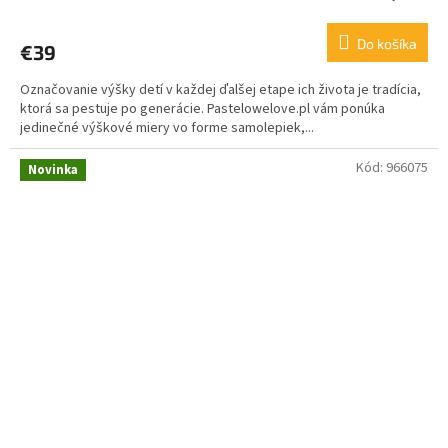
Do košíka
€39
Označovanie výšky detí v každej ďalšej etape ich života je tradícia,
ktorá sa pestuje po generácie. Pastelowelove.pl vám ponúka
jedinečné výškové miery vo forme samolepiek,...
Kód:
966075
Novinka