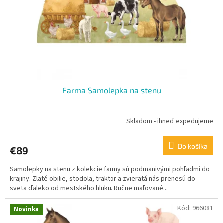
o
o
d
v
u
k
t
o
v
Farma Samolepka na stenu
Skladom - ihneď expedujeme
Do košíka
€89
Samolepky na stenu z kolekcie farmy sú podmanivými pohľadmi do
krajiny. Zlaté obilie, stodola, traktor a zvieratá nás prenesú do
sveta ďaleko od mestského hluku. Ručne maľované...
Kód:
966081
Novinka