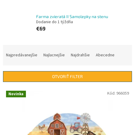
Farma zvieratá II Samolepky na stenu
Dodanie do 1 týždňa
€69
R
a
Najpredávanejšie
Najlacnejšie
Najdrahšie
Abecedne
d
e
n
OTVORIŤ FILTER
i
e
V
Kód:
966059
p
Novinka
ý
r
p
o
i
d
s
u
p
k
r
t