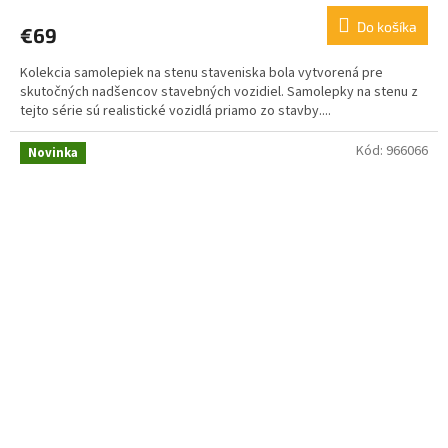
Do košíka
€69
Kolekcia samolepiek na stenu staveniska bola vytvorená pre
skutočných nadšencov stavebných vozidiel. Samolepky na stenu z
tejto série sú realistické vozidlá priamo zo stavby....
Kód:
966066
Novinka