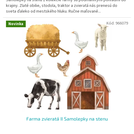
krajiny. Zlaté obilie, stodola, traktor a zvieratá nás prenesú do
sveta ďaleko od mestského hluku. Ručne maľované...
Kód:
966079
Novinka
Farma zvieratá II Samolepky na stenu