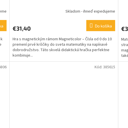
jeme
Skladom - ihneď expedujeme
ka
Do košíka
€31,40
€3
 k
Hra s magnetickým rámom Magneticolor – Čísla od 0 do 10
Mat
e
premení prvé krôčiky do sveta matematiky na napínavé
stra
dobrodružstvo. Táto skvelá didaktická hračka perfektne
magn
kombinuje...
také
4806
Kód:
385615