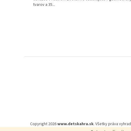
tvarov a 35...
Z
á
p
ä
t
i
e
Copyright 2026
www.detskahra.sk
. Všetky práva vyhra