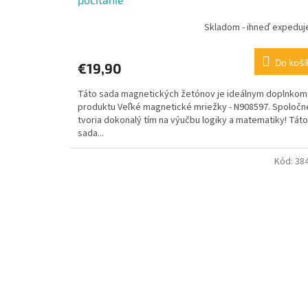
Skladom - ihneď expedu
Do koší
€19,90
Táto sada magnetických žetónov je ideálnym doplnkom
produktu Veľké magnetické mriežky - N908597. Spoločn
tvoria dokonalý tím na výučbu logiky a matematiky! Táto
sada...
Kód:
38