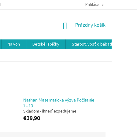
IENKY OCHRANY OSOBNÝCH ÚDAJOV
Prihlásenie
NÁKUPNÝ
Prázdny košík
KOŠÍK
Na von
Detské izbičky
Starostlivosť o bábätká a mamičky
Nathan Matematická výzva Počítanie
1 - 10
Skladom - ihneď expedujeme
€39,90