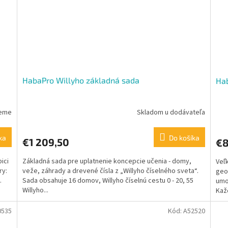
HabaPro Willyho základná sada
Hab
jeme
Skladom u dodávateľa
ka
Do košíka
€1 209,50
€8
ici
Základná sada pre uplatnenie koncepcie učenia - domy,
Veľk
ry:
veže, záhrady a drevené čísla z „Willyho číselného sveta“.
geom
.
Sada obsahuje 16 domov, Willyho číselnú cestu 0 - 20, 55
umo
Willyho...
Každ
0535
Kód:
A52520