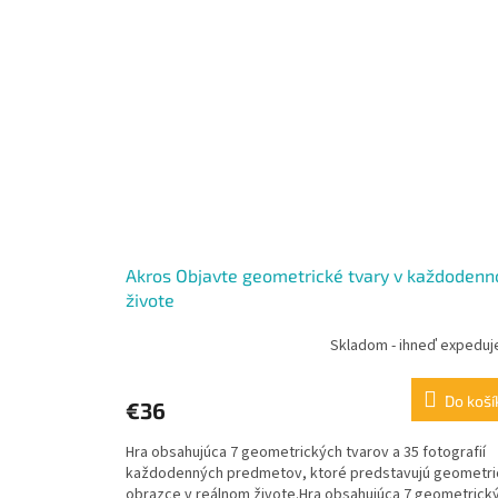
Akros Objavte geometrické tvary v každoden
živote
Skladom - ihneď expedu
Do koší
€36
Hra obsahujúca 7 geometrických tvarov a 35 fotografií
každodenných predmetov, ktoré predstavujú geometri
obrazce v reálnom živote.Hra obsahujúca 7 geometrick