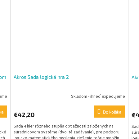
nom
Akros Sada logická hra 2
Akr
jeme
Skladom - ihneď expedujeme
ka
Do košíka
€42,20
€4
Sada 4 hier rôzneho stupňa obtiažnosti založených na
Sad
cké
súradnicovom systéme (dvojité zadávanie), pre podporu
súr
ých
logicko-matematického myslenia, riešenie teórie množín,
log