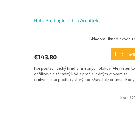
HabaPro Logická hra Architekt
Skladom - ihneď expedu
Do koší
€143,80
Pixi postavil veľký hrad z farebných blokov. Ale nielen to
dešifrovala záhadný kód a prešla jedným krokom za
druhým - ako počítač, ktorý dodržiaval algoritmus! Kódy t
Kód:
37