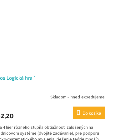
os Logická hra 1
Skladom - ihneď expedujeme
Do košíka
2,20
a 4 hier rôzneho stupňa obtiažnosti založených na
adnicovom systéme (dvojité zadávanie), pre podporu
icko-matematického myslenia, riešenie teórie množín,