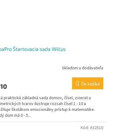
aPro Štartovacia sada Willys
Skladom u dodávateľa
Do košíka
10
á praktická základná sada domov, čísel, zvierat a
etrických tvarov ilustruje rozsah čísel 1 - 10 a
žňuje školákom emocionálny prístup k matematike.
ý dom má 0 - 5...
Kód:
A52510