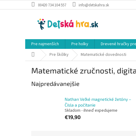
Prejsť
00420 734 104 557
info@detskahra.sk
na
obsah
Pre najmenších
Pre holky
Drevené hračky pr
Domov
Pre škôlky
Matematické dovednosti
Matematické zručnosti, digita
Najpredávanejšie
Nathan Veľké magnetické žetóny –
Čísla a počítanie
Skladom - ihneď expedujeme
€19,90
R