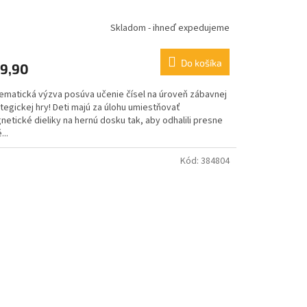
Skladom - ihneď expedujeme
Do košíka
9,90
ematická výzva posúva učenie čísel na úroveň zábavnej
tegickej hry! Deti majú za úlohu umiestňovať
etické dieliky na hernú dosku tak, aby odhalili presne
...
Kód:
384804