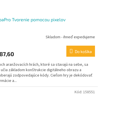
aPro Tvorenie pomocou pixelov
Skladom - ihneď expedujeme
Do košíka
87,60
och aranžovacích hrách, ktoré sa stavajú na sebe, sa
i učia základom konštrukcie digitálneho obrazu a
oberajú zodpovedajúce kódy. Cieľom hry je dekódovať
rmácie a...
Kód:
158551