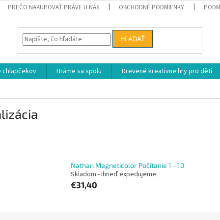
PREČO NAKUPOVAŤ PRÁVE U NÁS
OBCHODNÉ PODMIENKY
PODM
HĽADAŤ
e chlapčekov
Hráme sa spolu
Drevené kreativne hry pro děti
lizácia
Nathan Magneticolor Počítanie 1 - 10
Skladom - ihneď expedujeme
€31,40