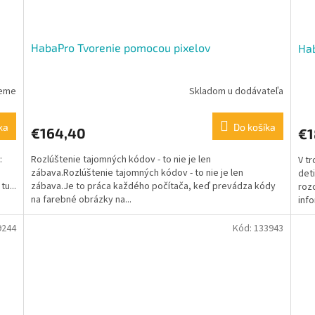
HabaPro Tvorenie pomocou pixelov
Hab
jeme
Skladom u dodávateľa
ka
Do košíka
€164,40
€1
:
Rozlúštenie tajomných kódov - to nie je len
V tr
zábava.Rozlúštenie tajomných kódov - to nie je len
det
u...
zábava.Je to práca každého počítača, keď prevádza kódy
roz
na farebné obrázky na...
info
9244
Kód:
133943