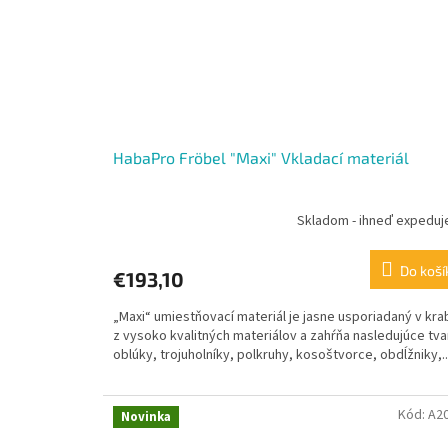
HabaPro Fröbel "Maxi" Vkladací materiál
Skladom - ihneď expedu
Do koší
€193,10
„Maxi“ umiestňovací materiál je jasne usporiadaný v krab
z vysoko kvalitných materiálov a zahŕňa nasledujúce tva
oblúky, trojuholníky, polkruhy, kosoštvorce, obdĺžniky,..
Kód:
A2
Novinka