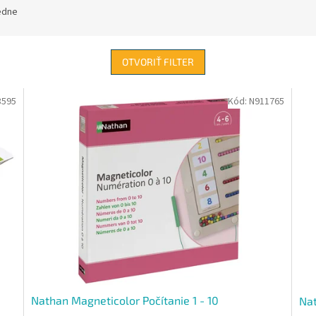
edne
OTVORIŤ FILTER
8595
Kód:
N911765
Nathan Magneticolor Počítanie 1 - 10
Nat