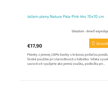
Jollein pleny Nature Pale Pink 4ks 70x70 cm
Skladom - ihneď expedu
Do koší
€17,90
Plienky z jemnej 100% bavlny s krásnou potlačou ponúk
široké použitie pri starostlivosti o bábätko. Vďaka vyso
savosti ich využijete ako jemnú osušku, podložku pri...
Z
á
p
ä
t