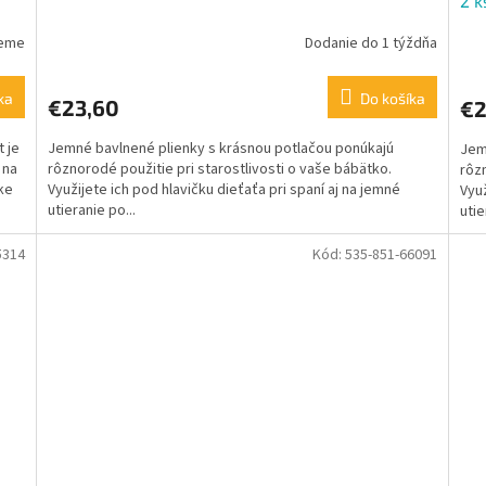
2 k
jeme
Dodanie do 1 týždňa
ka
Do košíka
€23,60
€2
t je
Jemné bavlnené plienky s krásnou potlačou ponúkajú
Jem
 na
rôznorodé použitie pri starostlivosti o vaše bábätko.
rôzn
ke
Využijete ich pod hlavičku dieťaťa pri spaní aj na jemné
Využ
utieranie po...
utie
5314
Kód:
535-851-66091