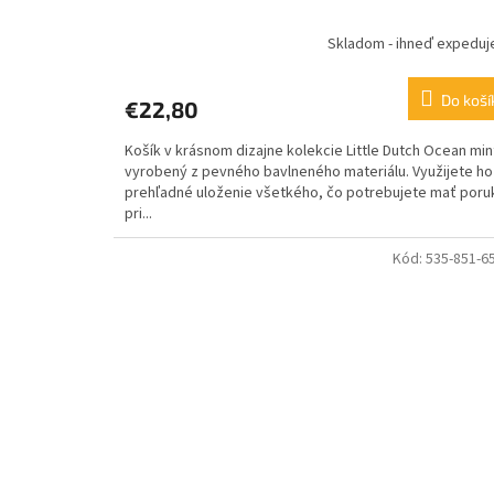
Skladom - ihneď expedu
Do koší
€22,80
Košík v krásnom dizajne kolekcie Little Dutch Ocean min
vyrobený z pevného bavlneného materiálu. Využijete ho
prehľadné uloženie všetkého, čo potrebujete mať poru
pri...
Kód:
535-851-6