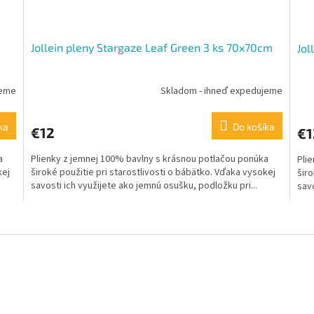
Jollein pleny Stargaze Leaf Green 3 ks 70x70cm
Jol
jeme
Skladom - ihneď expedujeme
ka
Do košíka
€12
€1
a
Plienky z jemnej 100% bavlny s krásnou potlačou ponúka
Pli
kej
široké použitie pri starostlivosti o bábätko. Vďaka vysokej
širo
savosti ich využijete ako jemnú osušku, podložku pri...
savo
O
v
l
á
d
a
c
i