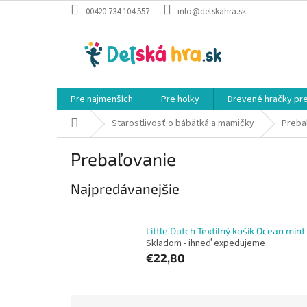
Prejsť
00420 734 104 557
info@detskahra.sk
na
obsah
Pre najmenších
Pre holky
Drevené hračky pr
Domov
Starostlivosť o bábätká a mamičky
Preba
Prebaľovanie
Najpredávanejšie
Little Dutch Textilný košík Ocean mint
Skladom - ihneď expedujeme
€22,80
R