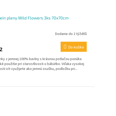
lein pleny Wild Flowers 3ks 70x70cm
Dodanie do 2 týždňů
Do košíka
2
enky z jemnej 100% bavlny s krásnou potlačou ponúka
ké použitie pri starostlivosti o bábätko. Vďaka vysokej
sti ich využijete ako jemnú osušku, podložku pri...