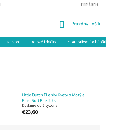
IENKY OCHRANY OSOBNÝCH ÚDAJOV
Prihlásenie
NÁKUPNÝ
Prázdny košík
KOŠÍK
Na von
Detské izbičky
Starostlivosť o bábätká a mamičky
Little Dutch Plienky Kvety a Motýle
Pure Soft Pink 2 ks
Dodanie do 1 týždňa
€23,60