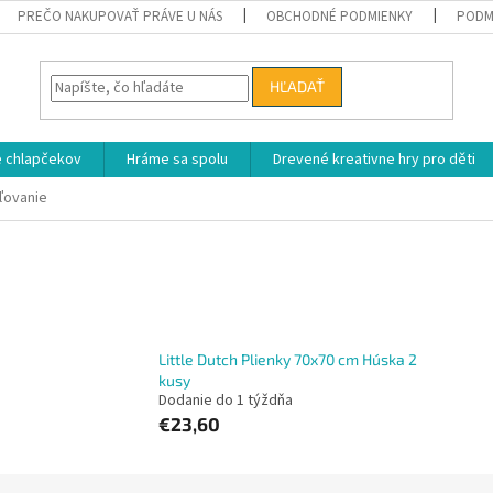
PREČO NAKUPOVAŤ PRÁVE U NÁS
OBCHODNÉ PODMIENKY
PODM
HĽADAŤ
e chlapčekov
Hráme sa spolu
Drevené kreativne hry pro děti
ľovanie
Little Dutch Plienky 70x70 cm Húska 2
kusy
Dodanie do 1 týždňa
€23,60