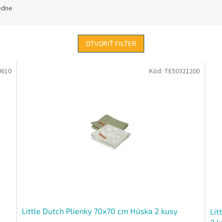
edne
OTVORIŤ FILTER
0610
Kód:
TE50321200
Little Dutch Plienky 70x70 cm Húska 2 kusy
Lit