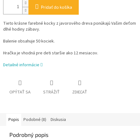
Pridať do košíka
Tieto krásne farebné kocky z javorového dreva ponúkajú Vašim deťom
dlhé hodiny zábavy.
Balenie obsahuje 50 kociek.
Hračka je vhodná pre deti staršie ako 12 mesiacov.
Detailné informácie
OPÝTAŤ SA
STRÁŽIŤ
ZDIEĽAŤ
Popis
Podobné (8)
Diskusia
Podrobný popis