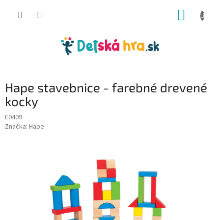
Prejsť
NÁKUP
na
obsah
KOŠÍK
Hape stavebnice - farebné drevené
kocky
E0409
Značka:
Hape