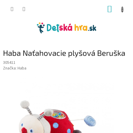
Prejsť
NÁKUP
na
obsah
KOŠÍK
Haba Naťahovacie plyšová Beruška
305411
Značka:
Haba