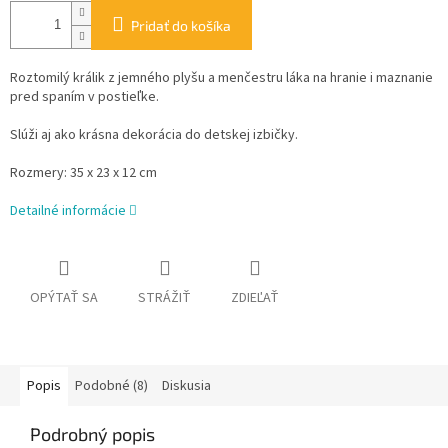
Pridať do košíka
Roztomilý králik z jemného plyšu a menčestru láka na hranie i maznanie
pred spaním v postieľke.
Slúži aj ako krásna dekorácia do detskej izbičky.
Rozmery: 35 x 23 x 12 cm
Detailné informácie
OPÝTAŤ SA
STRÁŽIŤ
ZDIEĽAŤ
Popis
Podobné (8)
Diskusia
Podrobný popis