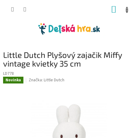
Prejsť
NÁKUP
na
obsah
KOŠÍK
Little Dutch Plyšový zajačik Miffy
vintage kvietky 35 cm
LD778
Značka:
Little Dutch
Novinka