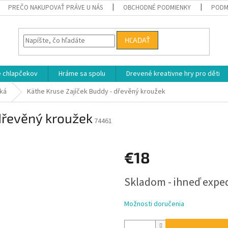
PREČO NAKUPOVAŤ PRÁVE U NÁS
OBCHODNÉ PODMIENKY
PODM
HĽADAŤ
e chlapčekov
Hráme sa spolu
Drevené kreativne hry pro děti
tká
Käthe Kruse Zajíček Buddy - dřevěný kroužek
dřevěný kroužek
74461
€18
Jednotková
Skladom - ihneď exp
cena:
Možnosti doručenia