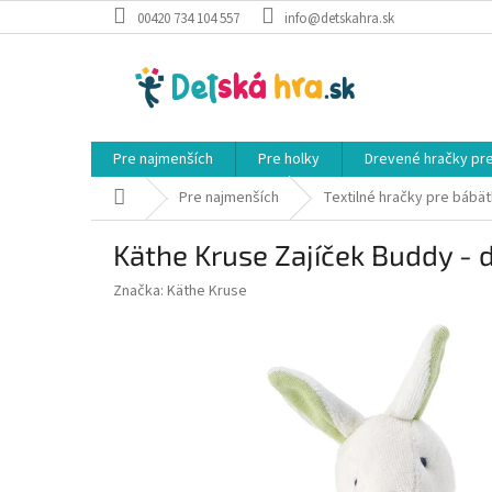
Prejsť
00420 734 104 557
info@detskahra.sk
na
obsah
Pre najmenších
Pre holky
Drevené hračky pr
Domov
Pre najmenších
Textilné hračky pre bábä
Käthe Kruse Zajíček Buddy - 
Značka:
Käthe Kruse