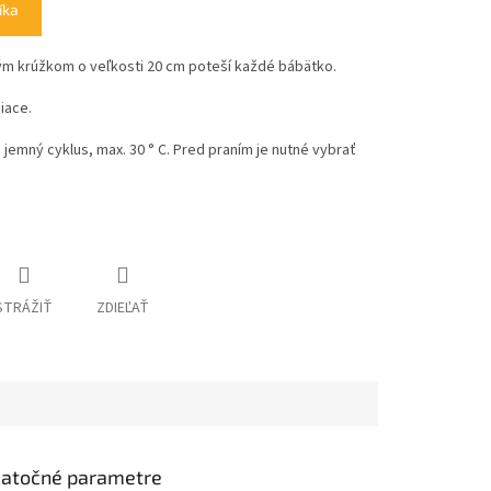
íka
ým krúžkom o veľkosti 20 cm poteší každé bábätko.
iace.
 jemný cyklus, max. 30 ° C. Pred praním je nutné vybrať
STRÁŽIŤ
ZDIEĽAŤ
atočné parametre