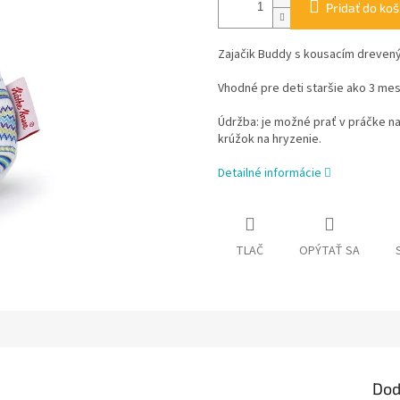
Pridať do koš
Zajačik Buddy s kousacím dreven
Vhodné pre deti staršie ako 3 mes
Údržba: je možné prať v práčke na
krúžok na hryzenie.
Detailné informácie
TLAČ
OPÝTAŤ SA
Dod