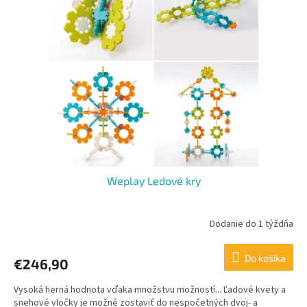
i
p
s
r
p
o
r
d
o
u
d
k
u
t
k
o
t
v
o
v
Weplay Ledové kry
Dodanie do 1 týždňa
Do košíka
€246,90
Vysoká herná hodnota vďaka množstvu možností... Ľadové kvety a
snehové vločky je možné zostaviť do nespočetných dvoj- a