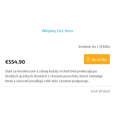
Weplay Cez horu
Dodanie do 1 týždňa
Do košíka
€554,90
Staň sa horolezcom a zdolaj každý vrchol! Deti preliezajú po
širokých aj úzkych doskách s rôznymi povrchmi, ktoré stimulujú
hmat a zároveň posilňujú celé telo. Lezenie podporuje...
Kód:
KF0018