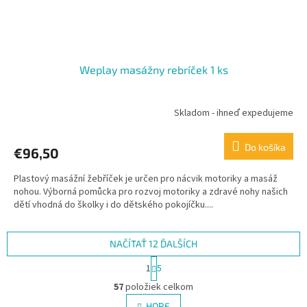
Weplay masážny rebríček 1 ks
Skladom - ihneď expedujeme
Do košíka
€96,50
Plastový masážní žebříček je určen pro nácvik motoriky a masáž
nohou. Výborná pomůcka pro rozvoj motoriky a zdravé nohy našich
dětí vhodná do školky i do dětského pokojíčku....
NAČÍTAŤ 12 ĎALŠÍCH
S
1
5
t
O
r
57
položiek celkom
v
á
l
HORE