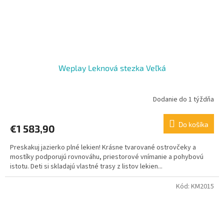
Weplay Leknová stezka Veľká
Dodanie do 1 týždňa
Do košíka
€1 583,90
Preskakuj jazierko plné lekien! Krásne tvarované ostrovčeky a
mostíky podporujú rovnováhu, priestorové vnímanie a pohybovú
istotu. Deti si skladajú vlastné trasy z listov lekien...
Kód:
KM2015