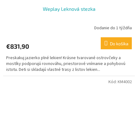
Weplay Leknová stezka
Dodanie do 1 týždňa
Do košíka
€831,90
Preskakuj jazierko plné lekien! Krásne tvarované ostrovčeky a
mostíky podporujú rovnováhu, priestorové vnímanie a pohybovú
istotu. Deti si skladajú vlastné trasy z listov lekien...
Kód:
KM4002