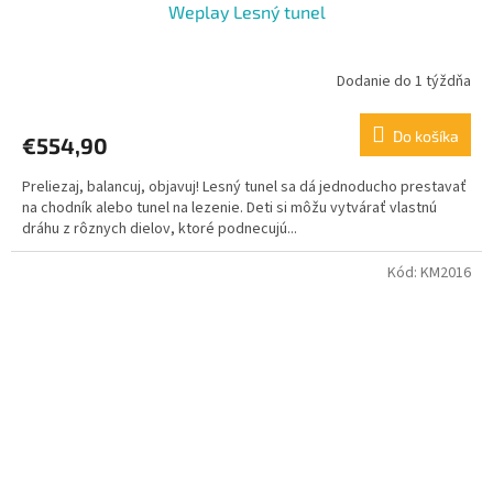
Weplay Lesný tunel
Dodanie do 1 týždňa
Do košíka
€554,90
Preliezaj, balancuj, objavuj! Lesný tunel sa dá jednoducho prestavať
na chodník alebo tunel na lezenie. Deti si môžu vytvárať vlastnú
dráhu z rôznych dielov, ktoré podnecujú...
Kód:
KM2016