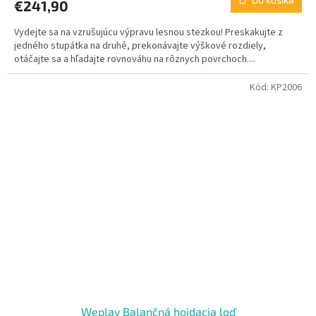
€241,90
Vydejte sa na vzrušujúcu výpravu lesnou stezkou! Preskakujte z
jedného stupátka na druhé, prekonávajte výškové rozdiely,
otáčajte sa a hľadajte rovnováhu na rôznych povrchoch....
Kód:
KP2006
Weplay Balančná hojdacia loď