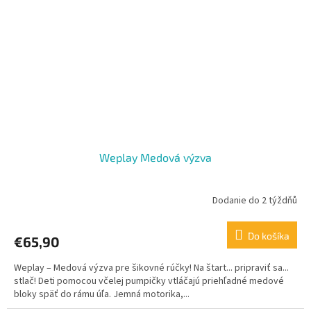
Weplay Medová výzva
Dodanie do 2 týždňů
Do košíka
€65,90
Weplay – Medová výzva pre šikovné rúčky! Na štart... pripraviť sa...
stlač! Deti pomocou včelej pumpičky vtláčajú priehľadné medové
bloky späť do rámu úľa. Jemná motorika,...