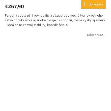
Do košíka
€267,90
Farebná cesta plná rovnováhy a výziev! Jedinečný tvar okvetného
lístka ponúka úzke aj široké okraje na chôdzu, rôzne výšky aj smery
– ideálne na rozvoj stability, koordinácie a...
Kód:
KM3001