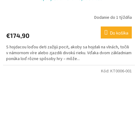
Dodanie do 1 týždňa
Do košíka
€174,90
S hojdacou loďou deti zažijú pocit, akoby sa hojdali na vlnách, točili
v námornom víre alebo zjazdili divokú rieku. Vďaka dvom základniam
ponúka loď rôzne spôsoby hry – môže...
Kód:
KT0006-001