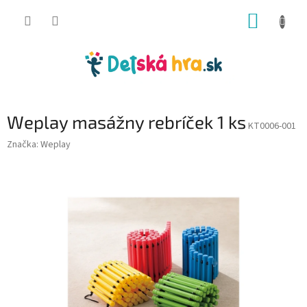
Prejsť
NÁKUP
na
obsah
KOŠÍK
Weplay masážny rebríček 1 ks
KT0006-001
Značka:
Weplay