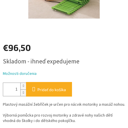
€96,50
Jednotková
Skladom - ihneď expedujeme
cena:
Možnosti doručenia
Pridať do košíka
Plastový masážní žebříček je určen pro nácvik motoriky a masáž nohou.
Výborná pomůcka pro rozvoj motoriky a zdravé nohy našich dětí
vhodná do školky i do dětského pokojíčku.