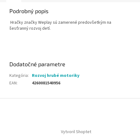
Podrobný popis
Hračky značky Weplay sú zamerené predovšetkým na
šesťranný rozvoj detí.
Dodatočné parametre
Kategória
:
Rozvoj hrubé motoriky
EAN
:
4260081540956
Z
á
p
ä
t
Vytvoril Shoptet
i