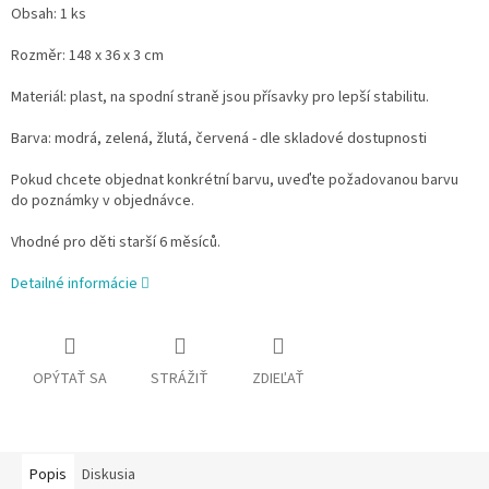
Obsah:
1 ks
Rozměr:
148 x 36 x 3 cm
Materiál:
plast, na spodní straně jsou přísavky pro lepší stabilitu.
Barva: modrá, zelená, žlutá, červená - dle skladové dostupnosti
Pokud chcete objednat konkrétní barvu, uveďte požadovanou barvu
do poznámky v objednávce.
Vhodné pro děti starší 6 měsíců.
Detailné informácie
OPÝTAŤ SA
STRÁŽIŤ
ZDIEĽAŤ
Popis
Diskusia