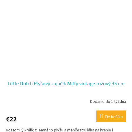
Little Dutch Plyšový zajačik Miffy vintage ružový 35 cm
Dodanie do 1 týždňa
Do košíka
€22
Roztomilý králik z jemného plyšu a menčestru láka na hranie i