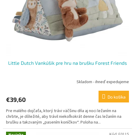
k
r
t
o
o
d
v
u
k
t
o
v
Little Dutch Vankúšik pre hru na brušku Forest Friends
Skladom - ihneď expedujeme
Do košíka
€39,60
Pre malého dojčaťa, ktorý trávi väčšinu dňa aj noci ležaním na
chrbte, je dôležité, aby trávil niekoľkokrát denne čas ležaním na
brušku a takzvaným „pasením koníčkov“. Poloha na...
Kód:
E0115