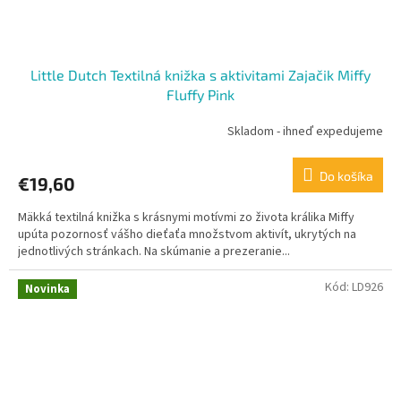
Little Dutch Textilná knižka s aktivitami Zajačik Miffy
Fluffy Pink
Skladom - ihneď expedujeme
Do košíka
€19,60
Mäkká textilná knižka s krásnymi motívmi zo života králika Miffy
upúta pozornosť vášho dieťaťa množstvom aktivít, ukrytých na
jednotlivých stránkach. Na skúmanie a prezeranie...
Kód:
LD926
Novinka