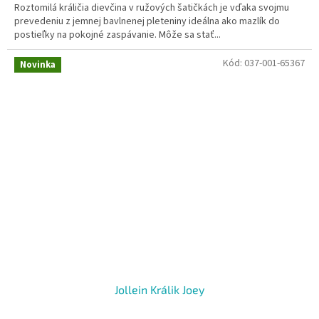
Roztomilá králičia dievčina v ružových šatičkách je vďaka svojmu
prevedeniu z jemnej bavlnenej pleteniny ideálna ako mazlík do
postieľky na pokojné zaspávanie. Môže sa stať...
Kód:
037-001-65367
Novinka
Jollein Králik Joey