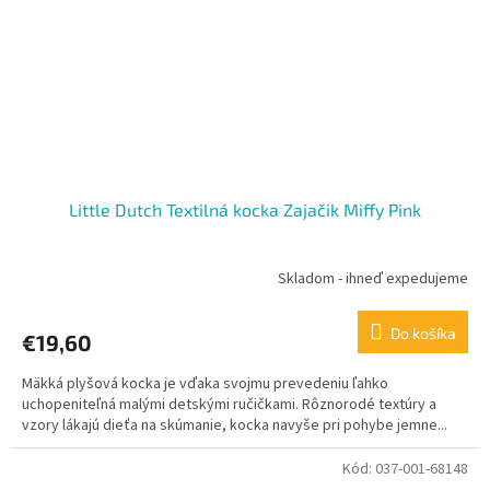
Little Dutch Textilná kocka Zajačik Miffy Pink
Skladom - ihneď expedujeme
Do košíka
€19,60
Mäkká plyšová kocka je vďaka svojmu prevedeniu ľahko
uchopeniteľná malými detskými ručičkami. Rôznorodé textúry a
vzory lákajú dieťa na skúmanie, kocka navyše pri pohybe jemne...
Kód:
037-001-68148