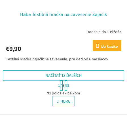
Haba Textilná hračka na zavesenie Zajačik
Dodanie do 1 týždňa
Do košíka
€9,90
Textilná hračka Zajačik na zavesenie, pre deti od 6 mesiacov.
NAČÍTAŤ 12 ĎALŠÍCH
S
1
3
8
t
O
r
91
položiek celkom
v
á
l
HORE
n
á
k
d
o
v
Z
a
a
c
á
n