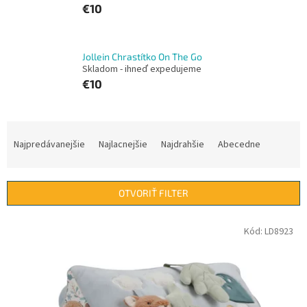
€10
Jollein Chrastítko On The Go
Skladom - ihneď expedujeme
€10
R
a
Najpredávanejšie
Najlacnejšie
Najdrahšie
Abecedne
d
e
n
OTVORIŤ FILTER
i
e
V
Kód:
LD8923
p
ý
r
p
o
i
d
s
u
p