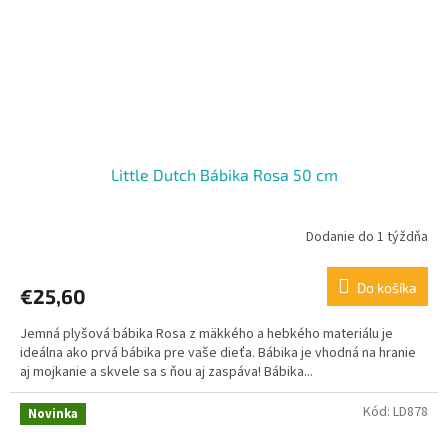
Little Dutch Bábika Rosa 50 cm
Dodanie do 1 týždňa
Do košíka
€25,60
Jemná plyšová bábika Rosa z mäkkého a hebkého materiálu je
ideálna ako prvá bábika pre vaše dieťa. Bábika je vhodná na hranie
aj mojkanie a skvele sa s ňou aj zaspáva! Bábika...
Kód:
LD878
Novinka