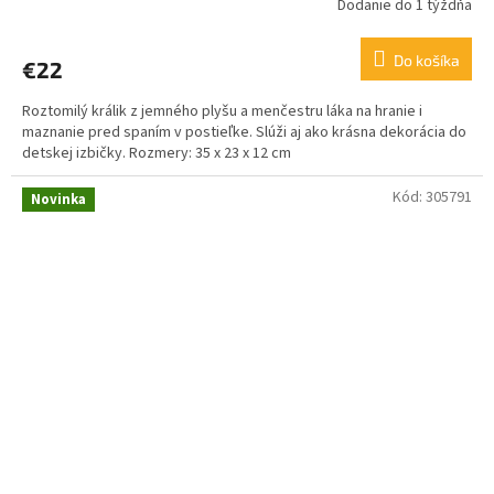
Dodanie do 1 týždňa
Do košíka
€22
Roztomilý králik z jemného plyšu a menčestru láka na hranie i
maznanie pred spaním v postieľke. Slúži aj ako krásna dekorácia do
detskej izbičky. Rozmery: 35 x 23 x 12 cm
Kód:
305791
Novinka