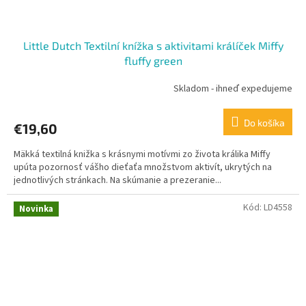
Little Dutch Textilní knížka s aktivitami králíček Miffy
fluffy green
Skladom - ihneď expedujeme
Do košíka
€19,60
Mäkká textilná knižka s krásnymi motívmi zo života králika Miffy
upúta pozornosť vášho dieťaťa množstvom aktivít, ukrytých na
jednotlivých stránkach. Na skúmanie a prezeranie...
Kód:
LD4558
Novinka