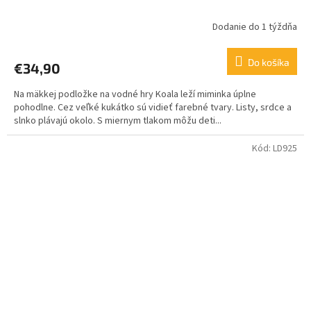
Dodanie do 1 týždňa
Do košíka
€34,90
Na mäkkej podložke na vodné hry Koala leží miminka úplne
pohodlne. Cez veľké kukátko sú vidieť farebné tvary. Listy, srdce a
slnko plávajú okolo. S miernym tlakom môžu deti...
Kód:
LD925