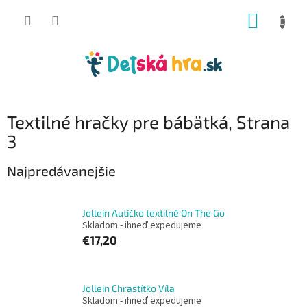
Prejsť
NÁKUP
na
obsah
KOŠÍK
Textilné hračky pre bábätká
, Strana
3
Najpredávanejšie
Jollein Autíčko textilné On The Go
Skladom - ihneď expedujeme
€17,20
Jollein Chrastítko Víla
Skladom - ihneď expedujeme