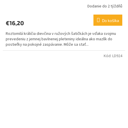
Dodanie do 2 týždňů
Do košíka
€16,20
Roztomilá králičia dievčina v ružových šatičkách je vďaka svojmu
prevedeniu z jemnej bavlnenej pleteniny ideálna ako mazlík do
postieľky na pokojné zaspávanie. Môže sa stať...
Kód:
LD924