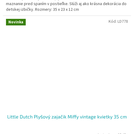
maznanie pred spaním v postieľke. Slúži aj ako krásna dekorácia do
detskej izbičky. Rozmery: 35 x 23 x 12 cm
Kód:
LD778
Novinka
Little Dutch Plyšový zajačik Miffy vintage kvietky 35 cm