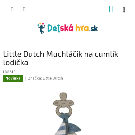
Prejsť
NÁKUP
na
obsah
KOŠÍK
Little Dutch Muchláčik na cumlík
lodička
LD8618
Značka:
Little Dutch
Novinka