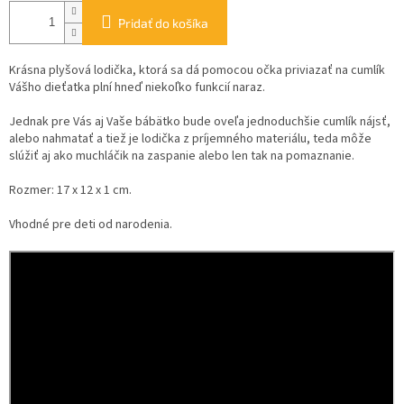
Pridať do košíka
Krásna plyšová lodička, ktorá sa dá pomocou očka priviazať na cumlík
Vášho dieťatka plní hneď niekoľko funkcií naraz.
Jednak pre Vás aj Vaše bábätko bude oveľa jednoduchšie cumlík nájsť,
alebo nahmatať a tiež je lodička z príjemného materiálu, teda môže
slúžiť aj ako muchláčik na zaspanie alebo len tak na pomaznanie.
Rozmer: 17 x 12 x 1 cm.
Vhodné pre deti od narodenia.