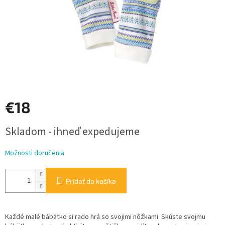
€18
Jednotková
Skladom - ihneď expedujeme
cena:
Možnosti doručenia
Pridať do košíka
Každé
malé bábätko
si
rado
hrá
so svojimi
nôžkami
.
Skúste
svojmu