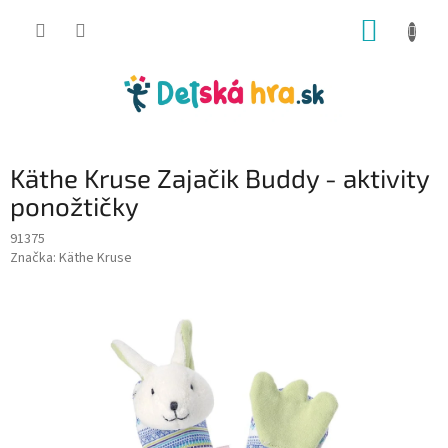
Prejsť
NÁKUP
na
obsah
KOŠÍK
Käthe Kruse Zajačik Buddy - aktivity
ponožtičky
91375
Značka:
Käthe Kruse