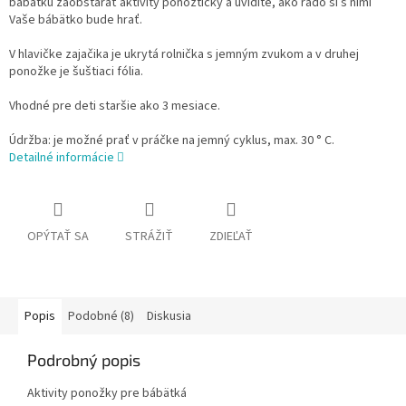
bábätku
zaobstarať
aktivity
ponožtičky
a
uvidíte, ako
rado
si
s
nimi
Vaše bábätko
bude hrať
.
V
hlavičke
zajačika
je
ukrytá
rolnička
s
jemným
zvukom
a
v
druhej
ponožke
je
šuštiaci
fólia
.
Vhodné
pre
deti
staršie ako 3
mesiace
.
Údržba
:
je možné prať
v
práčke
na
jemný
cyklus
,
max
.
30
°
C
.
Detailné informácie
OPÝTAŤ SA
STRÁŽIŤ
ZDIEĽAŤ
Popis
Podobné (8)
Diskusia
Podrobný popis
Aktivity ponožky pre bábätká