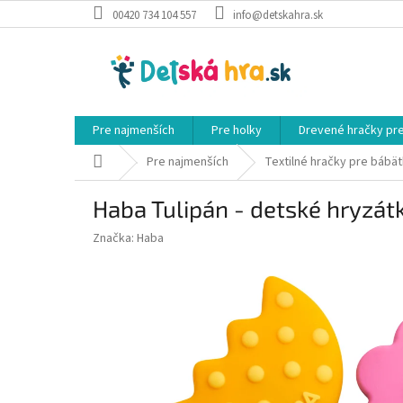
Prejsť
00420 734 104 557
info@detskahra.sk
na
obsah
Pre najmenších
Pre holky
Drevené hračky pr
Domov
Pre najmenších
Textilné hračky pre bábä
Haba Tulipán - detské hryzát
Značka:
Haba