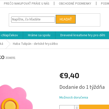
PREČO NAKUPOVAŤ PRÁVE U NÁS
OBCHODNÉ PODMIENKY
PODM
HĽADAŤ
e chlapčekov
Hráme sa spolu
Drevené kreativne hry pro děti
tká
Haba Tulipán - detské hryzátko
ko
304691
€9,40
Jednotková
Dodanie do 1 týždňa
cena:
Možnosti doručenia