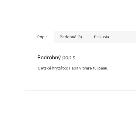
Popis
Podobné (8)
Diskusia
Podrobný popis
‏‏‎ ‎​​
Detské hryzátko Haba v tvare tulipánu.
Z
á
p
ä
t
i
e