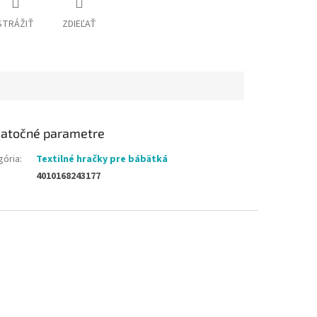
STRÁŽIŤ
ZDIEĽAŤ
atočné parametre
gória
:
Textilné hračky pre bábätká
4010168243177