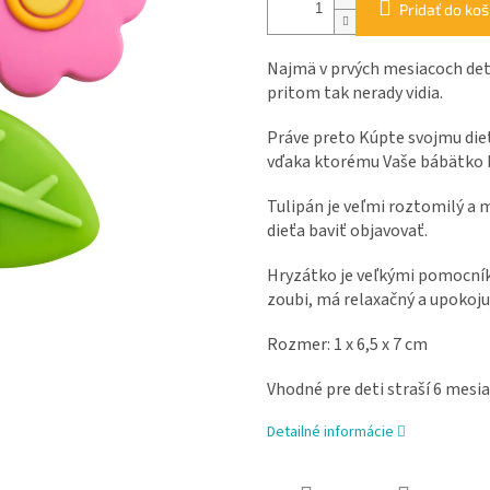
Pridať do koš
Najmä v prvých mesiacoch det
pritom tak nerady vidia.
Práve preto Kúpte svojmu dieť
vďaka ktorému Vaše bábätko b
Tulipán je veľmi roztomilý a 
dieťa baviť objavovať.
Hryzátko je veľkými pomocní
zoubi, má relaxačný a upokojuj
Rozmer: 1 x 6,5 x 7 cm
Vhodné pre deti straší 6 mesia
Detailné informácie