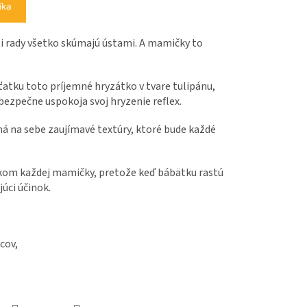
íka
i rady všetko skúmajú ústami. A mamičky to
atku toto príjemné hryzátko v tvare tulipánu,
ezpečne uspokoja svoj hryzenie reflex.
má na sebe zaujímavé textúry, ktoré bude každé
kom každej mamičky, pretože keď bábätku rastú
úci účinok.
cov,