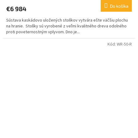
Do košíka
€6 984
Sústava kaskádovo uložených stolíkov vytvára ešte väčšiu plochu
na hranie. Stolíky sú vyrobené z veľmi kvalitného dreva odolného
proti poveternostným vplyvom. Dno je...
Kód:
WR-50-R