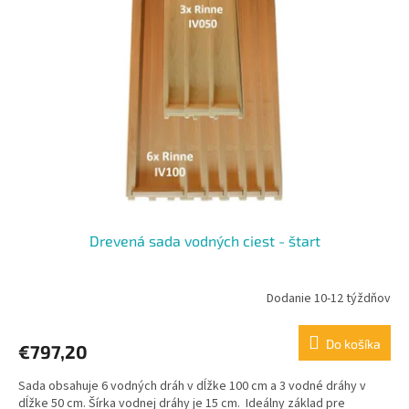
i
p
s
r
p
o
r
d
o
u
d
k
u
t
k
o
t
v
o
v
Drevená sada vodných ciest - štart
Dodanie 10-12 týždňov
Do košíka
€797,20
Sada obsahuje 6 vodných dráh v dĺžke 100 cm a 3 vodné dráhy v
dĺžke 50 cm. Šírka vodnej dráhy je 15 cm. Ideálny základ pre