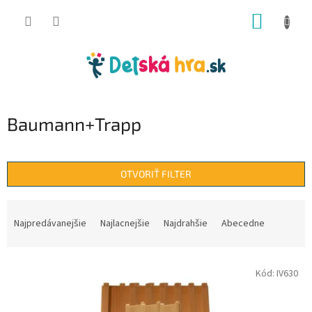
Prejsť
NÁKUP
na
obsah
KOŠÍK
Baumann+Trapp
OTVORIŤ FILTER
R
a
Najpredávanejšie
Najlacnejšie
Najdrahšie
Abecedne
d
e
V
n
Kód:
IV630
ý
i
p
e