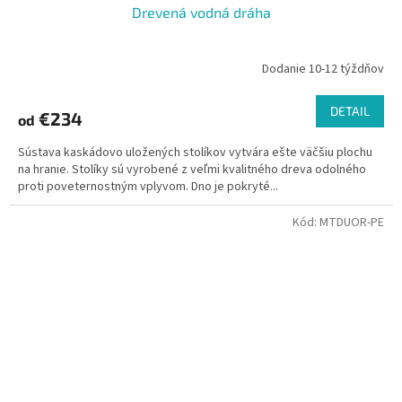
Drevená vodná dráha
Dodanie 10-12 týždňov
DETAIL
€234
od
Sústava kaskádovo uložených stolíkov vytvára ešte väčšiu plochu
na hranie. Stolíky sú vyrobené z veľmi kvalitného dreva odolného
proti poveternostným vplyvom. Dno je pokryté...
Kód:
MTDUOR-PE