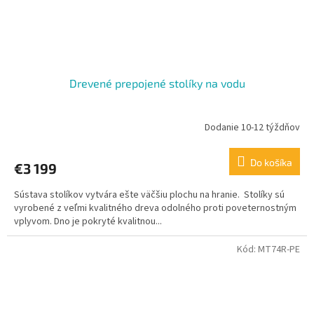
Drevené prepojené stolíky na vodu
Dodanie 10-12 týždňov
Do košíka
€3 199
Sústava stolíkov vytvára ešte väčšiu plochu na hranie. Stolíky sú
vyrobené z veľmi kvalitného dreva odolného proti poveternostným
vplyvom. Dno je pokryté kvalitnou...
Kód:
MT74R-PE