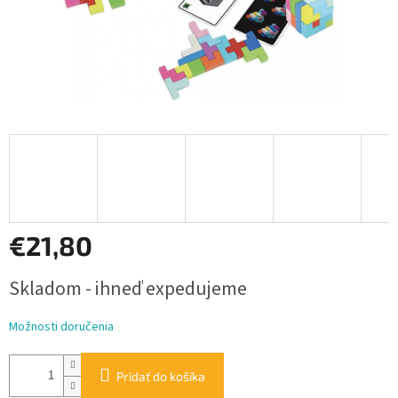
€21,80
Jednotková
Skladom - ihneď expedujeme
cena:
Možnosti doručenia
Pridať do košíka