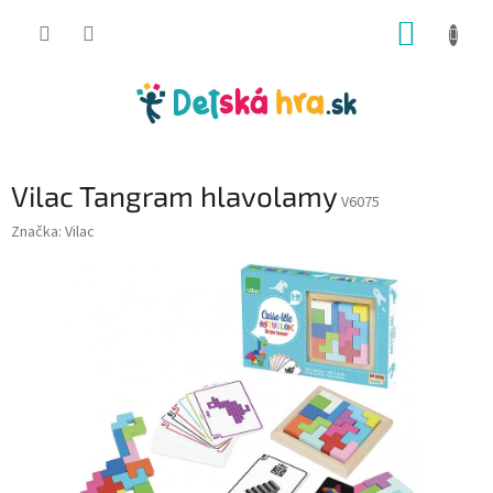
Prejsť
NÁKUP
na
obsah
KOŠÍK
Vilac Tangram hlavolamy
V6075
Značka:
Vilac