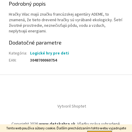
Podrobný popis
Hračky Vilac majú značku francúzskej agentúry ADEME, to
znamená, že tieto drevené hračky sú vyrábané ekologicky. Šetrí
životné prostredie, neznečisťujú pôdu, vodu a vzduch,
neplytvajú energiami.
Dodatočné parametre
Kategória
:
Logické hry pre deti
EAN
:
3048700060754
Z
á
p
ä
t
Vytvoril Shoptet
i
e
Copyright 2026
www.detskahra.sk
. Všetky práva vyhradené.
Tento web používa súbory cookie. Ďalším prechádzaním tohto webu vyjadrujete