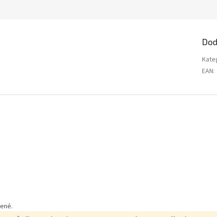
Dod
Kate
EAN
:
dené.