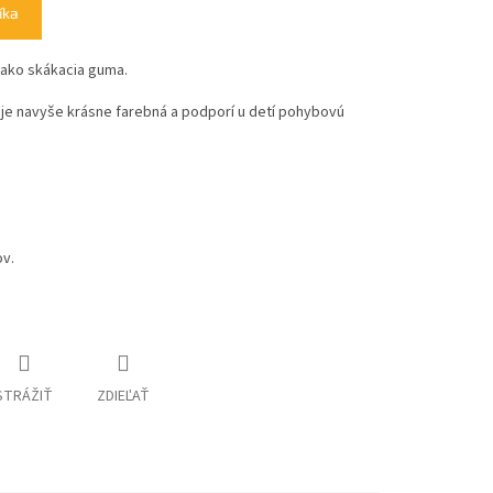
íka
 ako skákacia guma.
 je navyše krásne farebná a podporí u detí pohybovú
ov.
STRÁŽIŤ
ZDIEĽAŤ