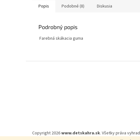
Popis
Podobné (8)
Diskusia
Podrobný popis
‏‏‎ ‎​​
Farebná skákacia guma
Z
á
p
ä
t
i
e
Copyright 2026
www.detskahra.sk
. Všetky práva vyhra