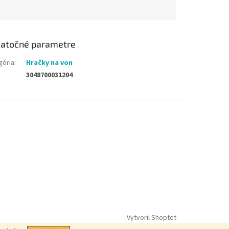
atočné parametre
gória
:
Hračky na von
3048700031204
Vytvoril Shoptet