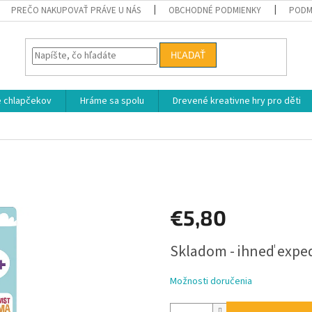
PREČO NAKUPOVAŤ PRÁVE U NÁS
OBCHODNÉ PODMIENKY
PODM
HĽADAŤ
e chlapčekov
Hráme sa spolu
Drevené kreativne hry pro děti
€5,80
Jednotková
Skladom - ihneď exp
cena:
Možnosti doručenia