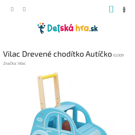
Prejsť
NÁKUP
na
obsah
KOŠÍK
Vilac Drevené chodítko Autíčko
V1009
Značka:
Vilac