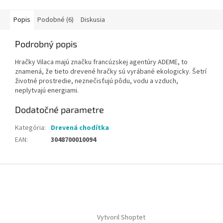
Popis
Podobné (6)
Diskusia
Podrobný popis
Hračky Vilaca majú značku francúzskej agentúry ADEME, to
znamená, že tieto drevené hračky sú vyrábané ekologicky. Šetrí
životné prostredie, neznečisťujú pôdu, vodu a vzduch,
neplytvajú energiami.
Dodatočné parametre
Kategória
:
Drevená chodítka
EAN
:
3048700010094
Z
á
p
ä
t
Vytvoril Shoptet