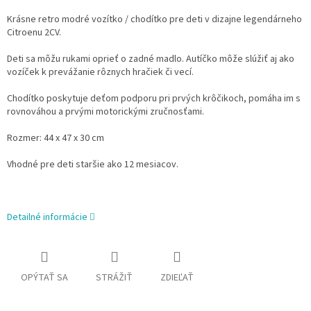
Krásne retro modré vozítko / chodítko pre deti v dizajne legendárneho
Citroenu 2CV.
Deti sa môžu rukami oprieť o zadné madlo. Autíčko môže slúžiť aj ako
vozíček k prevážanie rôznych hračiek či vecí.
Chodítko poskytuje deťom podporu pri prvých krôčikoch, pomáha im s
rovnováhou a prvými motorickými zručnosťami.
Rozmer: 44 x 47 x 30 cm
Vhodné pre deti staršie ako 12 mesiacov.
Detailné informácie
OPÝTAŤ SA
STRÁŽIŤ
ZDIEĽAŤ