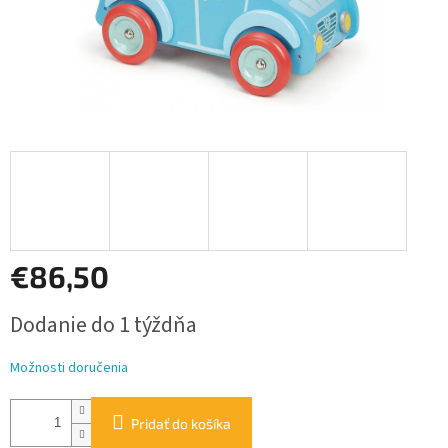
€86,50
Jednotková
Dodanie do 1 týždňa
cena:
Možnosti doručenia
Pridať do košíka