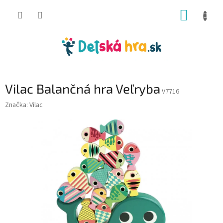
Prejsť
NÁKUP
na
obsah
KOŠÍK
Vilac Balančná hra Veľryba
V7716
Značka:
Vilac