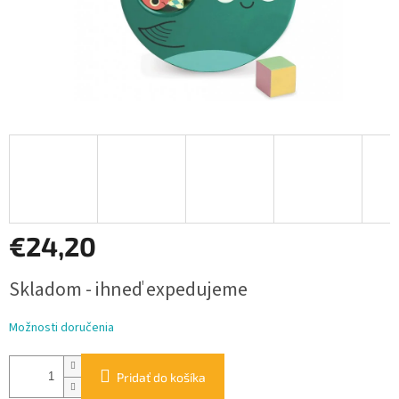
€24,20
Jednotková
Skladom - ihneď expedujeme
cena:
Možnosti doručenia
Pridať do košíka