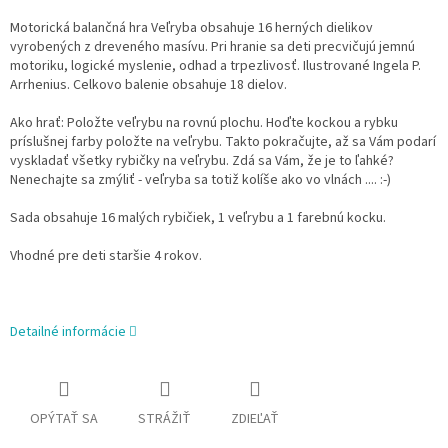
Motorická balančná hra Veľryba obsahuje 16 herných dielikov
vyrobených z dreveného masívu. Pri hranie sa deti precvičujú jemnú
motoriku, logické myslenie, odhad a trpezlivosť. Ilustrované Ingela P.
Arrhenius. Celkovo balenie obsahuje 18 dielov.
Ako hrať: Položte veľrybu na rovnú plochu. Hoďte kockou a rybku
príslušnej farby položte na veľrybu. Takto pokračujte, až sa Vám podarí
vyskladať všetky rybičky na veľrybu. Zdá sa Vám, že je to ľahké?
Nenechajte sa zmýliť - veľryba sa totiž kolíše ako vo vlnách .... :-)
Sada obsahuje 16 malých rybičiek, 1 veľrybu a 1 farebnú kocku.
Vhodné pre deti staršie 4 rokov.
Detailné informácie
OPÝTAŤ SA
STRÁŽIŤ
ZDIEĽAŤ