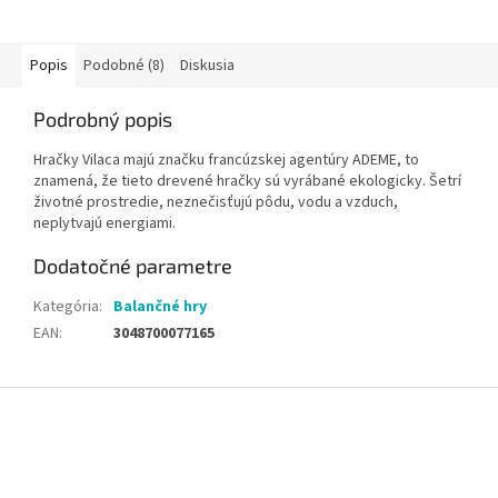
Popis
Podobné (8)
Diskusia
Podrobný popis
Hračky Vilaca majú značku francúzskej agentúry ADEME, to
znamená, že tieto drevené hračky sú vyrábané ekologicky. Šetrí
životné prostredie, neznečisťujú pôdu, vodu a vzduch,
neplytvajú energiami.
Dodatočné parametre
Kategória
:
Balančné hry
EAN
:
3048700077165
Z
á
p
ä
t