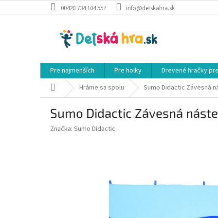
Prejsť
00420 734 104 557
info@detskahra.sk
na
obsah
Pre najmenších
Pre holky
Drevené hračky pr
Domov
Hráme sa spolu
Sumo Didactic Závesná ná
Sumo Didactic Závesná náste
Značka:
Sumo Didactic