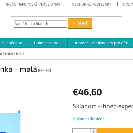
PREČO NAKUPOVAŤ PRÁVE U NÁS
OBCHODNÉ PODMIENKY
PODM
HĽADAŤ
e chlapčekov
Hráme sa spolu
Drevené kreativne hry pro děti
stenka - malá
nka - malá
REF 901
€46,60
Jednotková
Skladom - ihneď exp
cena:
Možnosti doručenia