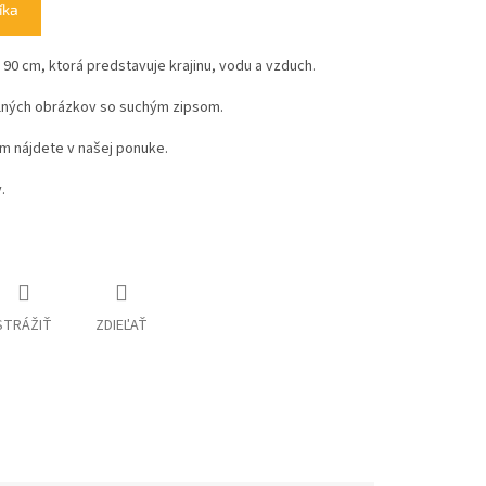
íka
 90 cm, ktorá predstavuje krajinu, vodu a vzduch.
tilných obrázkov so suchým zipsom.
m nájdete v našej ponuke.
y.
STRÁŽIŤ
ZDIEĽAŤ