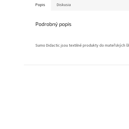
Popis
Diskusia
Podrobný popis
Sumo Didactic jsou textilné produkty do mateřských šk
Z
á
p
ä
t
i
e