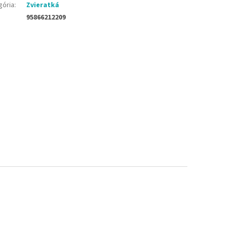
gória
:
Zvieratká
95866212209