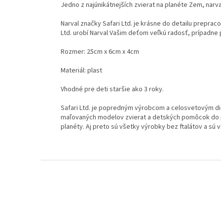
Jedno z najúnikátnejších zvierat na planéte Zem, narva
Narval značky Safari Ltd. je krásne do detailu prepra
Ltd. urobí Narval Vašim deťom veľkú radosť, prípadne
Rozmer: 25cm x 6cm x 4cm
Materiál: plast
Vhodné pre deti staršie ako 3 roky.
Safari Ltd. je popredným výrobcom a celosvetovým di
maľovaných modelov zvierat a detských pomôcok do prí
planéty. Aj preto sú všetky výrobky bez ftalátov a sú
Z
á
p
ä
t
i