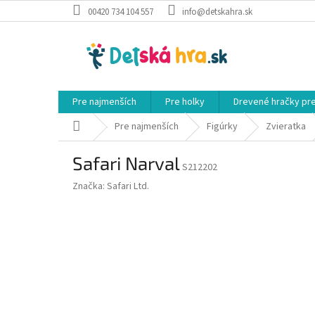
Prejsť
00420 734 104 557
info@detskahra.sk
na
obsah
Pre najmenších
Pre holky
Drevené hračky pr
Domov
Pre najmenších
Figúrky
Zvieratka
Safari Narval
S212202
Značka:
Safari Ltd.