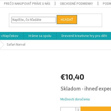
PREČO NAKUPOVAŤ PRÁVE U NÁS
OBCHODNÉ PODMIENKY
PODM
HĽADAŤ
e chlapčekov
Hráme sa spolu
Drevené kreativne hry pro děti
Safari Narval
€10,40
Jednotková
Skladom - ihneď exp
cena:
Možnosti doručenia