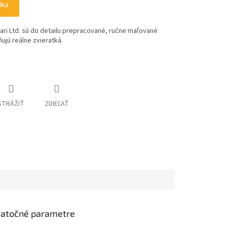
íka
fari Ltd. sú do detailu prepracované, ručne maľované
ujú reálne zvieratká.
STRÁŽIŤ
ZDIEĽAŤ
atočné parametre