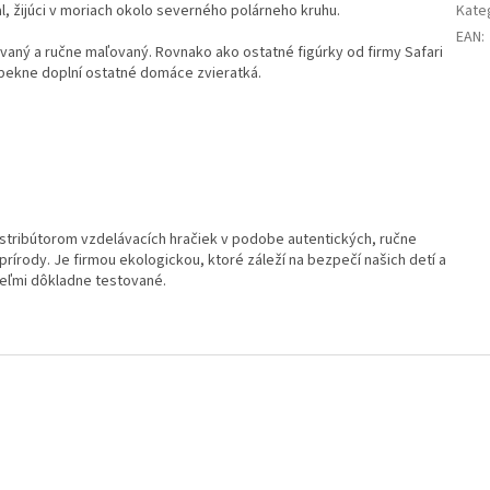
l, žijúci v moriach okolo severného polárneho kruhu.
Kate
EAN
:
covaný a ručne maľovaný. Rovnako ako ostatné figúrky od firmy Safari
 pekne doplní ostatné domáce zvieratká.
stribútorom vzdelávacích hračiek v podobe autentických, ručne
rody. Je firmou ekologickou, ktoré záleží na bezpečí našich detí a
 veľmi dôkladne testované.