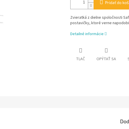
Pridať do koš
Zvieratká z dielne spoločnosti Sa
postavičky, ktoré verne napodobň
Detailné informácie
TLAČ
OPÝTAŤ SA
Dod