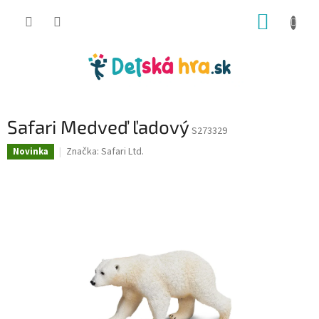
Prejsť
NÁKUP
na
obsah
KOŠÍK
Safari Medveď ľadový
S273329
Značka:
Safari Ltd.
Novinka