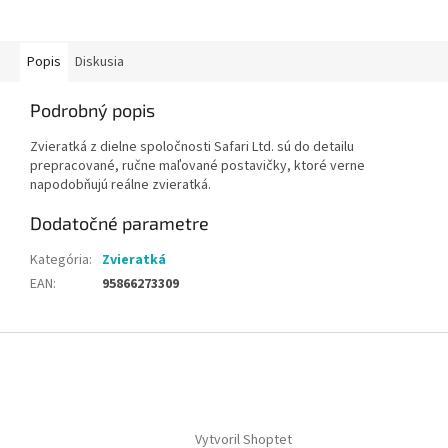
Popis
Diskusia
Podrobný popis
Zvieratká z dielne spoločnosti Safari Ltd. sú do detailu
prepracované, ručne maľované postavičky, ktoré verne
napodobňujú reálne zvieratká.
Dodatočné parametre
Kategória
:
Zvieratká
EAN
:
95866273309
Z
á
p
ä
t
Vytvoril Shoptet