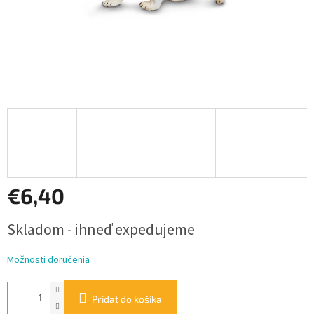
€6,40
Jednotková
Skladom - ihneď expedujeme
cena:
Možnosti doručenia
Pridať do košíka