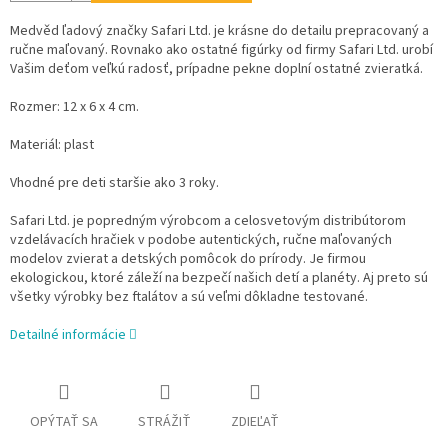
Medvěd ľadový značky Safari Ltd. je krásne do detailu prepracovaný a
ručne maľovaný. Rovnako ako ostatné figúrky od firmy Safari Ltd. urobí
Vašim deťom veľkú radosť, prípadne pekne doplní ostatné zvieratká.
Rozmer: 12 x 6 x 4 cm.
Materiál: plast
Vhodné pre deti staršie ako 3 roky.
Safari Ltd. je popredným výrobcom a celosvetovým distribútorom
vzdelávacích hračiek v podobe autentických, ručne maľovaných
modelov zvierat a detských pomôcok do prírody. Je firmou
ekologickou, ktoré záleží na bezpečí našich detí a planéty. Aj preto sú
všetky výrobky bez ftalátov a sú veľmi dôkladne testované.
Detailné informácie
OPÝTAŤ SA
STRÁŽIŤ
ZDIEĽAŤ