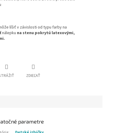
u
ôže líšiť v závislosti od typu farby na
ť
nálepku
na stenu pokrytú latexovými,
mi.
STRÁŽIŤ
ZDIEĽAŤ
atočné parametre
gória
:
Detské izbičky