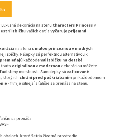
íka
?
Luxusná dekorácia na stenu
Characters Princess
v
estrí izbičku
vašich detí a
vyčaruje príjemnú
korácia
na stenu
s malou princeznou v modrých
ej izbičky. Nálepky sú perfektnou alternatívou k
premieňajú
každodennú
izbičku na detské
 touto
originálnou
a
modernou
dekoráciou môžete
hľad
steny miestnosti. Samolepky sú
zafixované
m
, ktorý ich
chráni pred poškriabaním
pri každodennom
enie
- film je silnejší a ľahšie sa prenáša na stenu.
, ľahšie sa prenáša
t BASF
ch obaloch, ktoré šetria životné prostredie