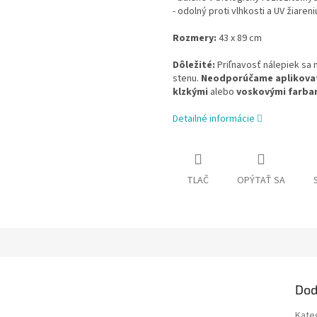
- odolný proti vlhkosti a UV žiareni
Rozmery:
43 x 89 cm
Dôležité:
Priľnavosť nálepiek sa m
stenu.
Neodporúčame aplikova
klzkými
alebo
voskovými farba
Detailné informácie
TLAČ
OPÝTAŤ SA
Dod
Kate