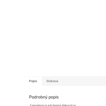
Popis
Diskusia
Podrobný popis
‏‏‎ ‎​​‏‏Samolepicia nástenná dekorácia