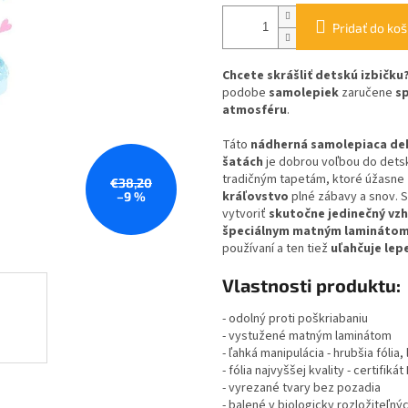
Pridať do koš
Chcete skrášliť detskú izbičku
podobe
samolepiek
zaručene
sp
atmosféru
.
Táto
nádherná samolepiaca de
šatách
je dobrou voľbou do detsk
tradičným tapetám, ktoré úžasne
€38,20
kráľovstvo
plné zábavy a snov. S
–9 %
vytvoriť
skutočne jedinečný vz
špeciálnym matným lamináto
používaní a ten tiež
uľahčuje lep
Vlastnosti produktu:
- odolný proti poškriabaniu
- vystužené matným laminátom
- ľahká manipulácia - hrubšia fólia
- fólia najvyššej kvality - certifiká
- vyrezané tvary bez pozadia
- balené v biologicky rozložiteľný