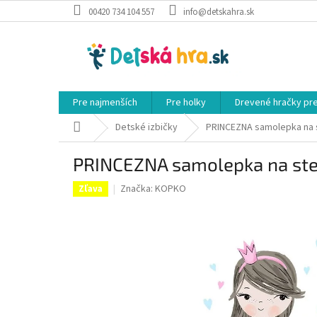
Prejsť
00420 734 104 557
info@detskahra.sk
na
obsah
Pre najmenších
Pre holky
Drevené hračky pr
Domov
Detské izbičky
PRINCEZNA samolepka na s
PRINCEZNA samolepka na ste
Značka:
KOPKO
Zľava