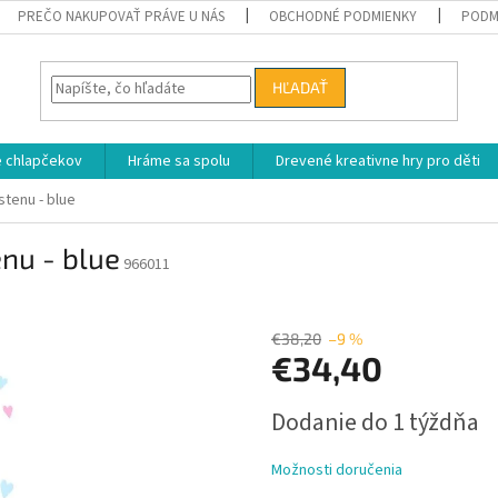
PREČO NAKUPOVAŤ PRÁVE U NÁS
OBCHODNÉ PODMIENKY
PODM
HĽADAŤ
e chlapčekov
Hráme sa spolu
Drevené kreativne hry pro děti
tenu - blue
nu - blue
966011
€38,20
–9 %
€34,40
Jednotková
Dodanie do 1 týždňa
cena:
Možnosti doručenia