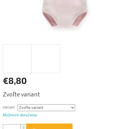
€8,80
Jednotková
Zvoľte variant
cena:
Variant
Možnosti doručenia