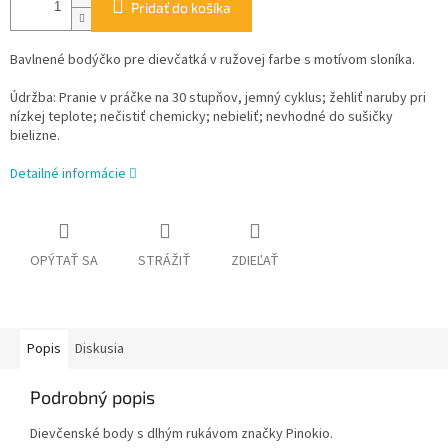
Pridať do košíka
Bavlnené bodýčko pre dievčatká v ružovej farbe s motívom sloníka.
Údržba: Pranie v práčke na 30 stupňov, jemný cyklus; žehliť naruby pri
nízkej teplote; nečistiť chemicky; nebieliť; nevhodné do sušičky
bielizne.
Detailné informácie
OPÝTAŤ SA
STRÁŽIŤ
ZDIEĽAŤ
Popis
Diskusia
Podrobný popis
Dievčenské body s dlhým rukávom značky Pinokio.