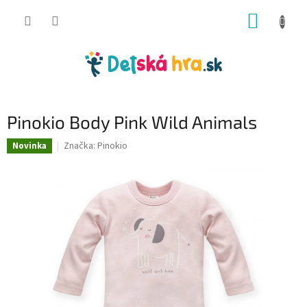
Prejsť
NÁKUP
na
obsah
KOŠÍK
Pinokio Body Pink Wild Animals
Značka:
Pinokio
Novinka