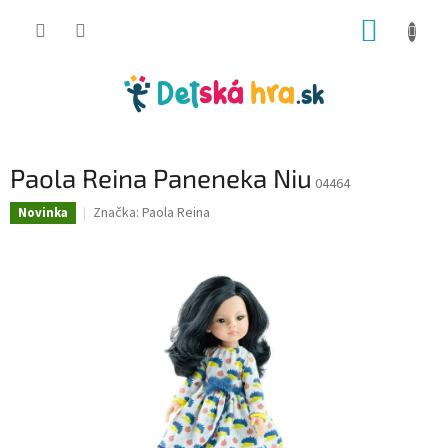
Prejsť
NÁKUP
na
obsah
KOŠÍK
Paola Reina Paneneka Niu
04464
Značka:
Paola Reina
Novinka