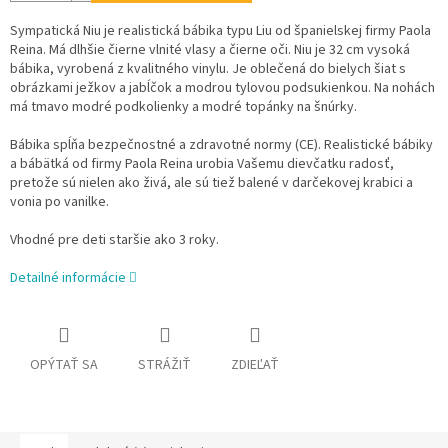
Sympatická Niu je realistická bábika typu Liu od španielskej firmy Paola
Reina. Má dlhšie čierne vlnité vlasy a čierne oči. Niu je 32 cm vysoká
bábika, vyrobená z kvalitného vinylu. Je oblečená do bielych šiat s
obrázkami ježkov a jabĺčok a modrou tylovou podsukienkou. Na nohách
má tmavo modré podkolienky a modré topánky na šnúrky.
Bábika spĺňa bezpečnostné a zdravotné normy (CE). Realistické bábiky
a bábätká od firmy Paola Reina urobia Vašemu dievčatku radosť,
pretože sú nielen ako živá, ale sú tiež balené v darčekovej krabici a
vonia po vanilke.
Vhodné pre deti staršie ako 3 roky.
Detailné informácie
OPÝTAŤ SA
STRÁŽIŤ
ZDIEĽAŤ