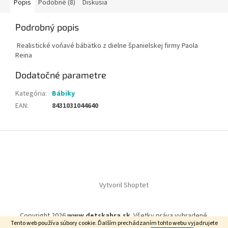
Popis
Podobné (8)
Diskusia
Podrobný popis
‏‏‎ ‎​​
Realistické voňavé bábätko z dielne španielskej firmy Paola
Reina
Dodatočné parametre
Kategória
:
Bábiky
EAN
:
8431031044640
Z
á
p
ä
t
Vytvoril Shoptet
i
e
Copyright 2026
www.detskahra.sk
. Všetky práva vyhradené.
Tento web používa súbory cookie. Ďalším prechádzaním tohto webu vyjadrujete