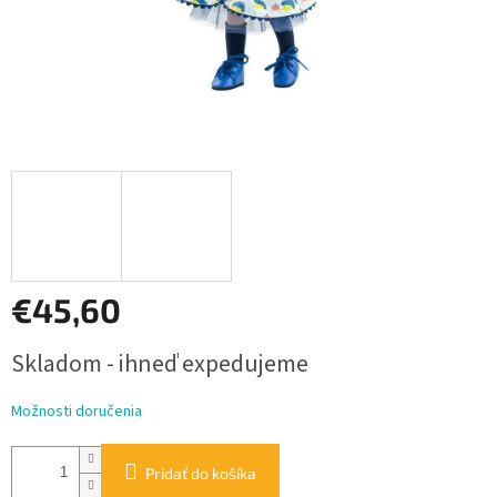
€45,60
Jednotková
Skladom - ihneď expedujeme
cena:
Možnosti doručenia
Pridať do košíka