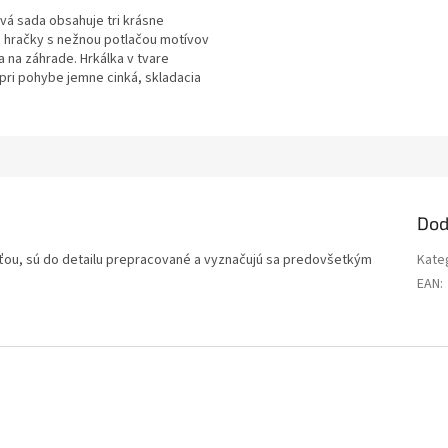
á sada obsahuje tri krásne
 hračky s nežnou potlačou motívov
a na záhrade. Hrkálka v tvare
pri pohybe jemne cinká, skladacia
 včeličkou...
Dod
osťou, sú do detailu prepracované a vyznačujú sa predovšetkým
Kate
EAN
: