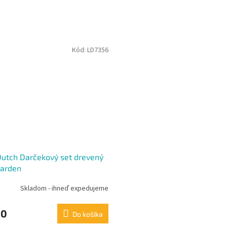
Kód:
LD7356
 Dutch Darčekový set drevený
Garden
Skladom - ihneď expedujeme
60
Do košíka