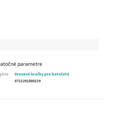
atočné parametre
gória
:
Drevené hračky pre batoľatá
8713291880139