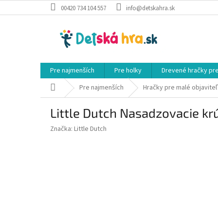
Prejsť
00420 734 104 557
info@detskahra.sk
na
obsah
Pre najmenších
Pre holky
Drevené hračky pr
Domov
Pre najmenších
Hračky pre malé objavite
Little Dutch Nasadzovacie kr
Značka:
Little Dutch