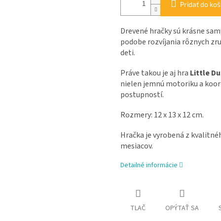
Pridať do koš
Drevené hračky sú krásne samy
podobe rozvíjania rôznych zr
deti.
Práve takou je aj hra
Little D
nielen jemnú motoriku a koord
postupností.
Rozmery: 12 x 13 x 12 cm.
Hračka je vyrobená z kvalitné
mesiacov.
Detailné informácie
TLAČ
OPÝTAŤ SA