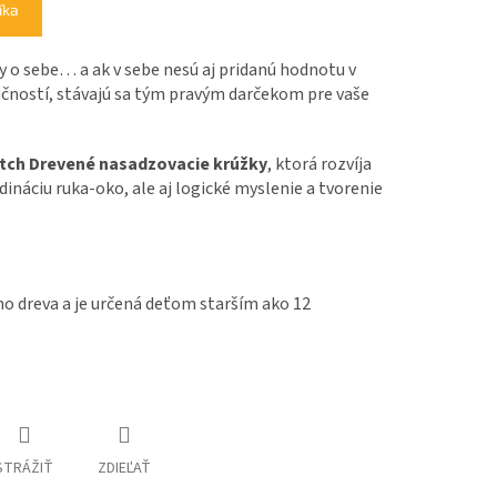
íka
 o sebe… a ak v sebe nesú aj pridanú hodnotu v
učností, stávajú sa tým pravým darčekom pre vaše
utch Drevené nasadzovacie krúžky
, ktorá rozvíja
ináciu ruka-oko, ale aj logické myslenie a tvorenie
ho dreva a je určená deťom starším ako 12
STRÁŽIŤ
ZDIEĽAŤ