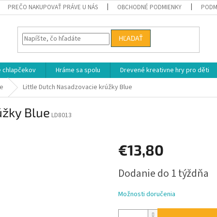
PREČO NAKUPOVAŤ PRÁVE U NÁS
OBCHODNÉ PODMIENKY
PODM
HĽADAŤ
e chlapčekov
Hráme sa spolu
Drevené kreativne hry pro děti
ľe
Little Dutch Nasadzovacie krúžky Blue
úžky Blue
LD8013
€13,80
Jednotková
Dodanie do 1 týždňa
cena:
Možnosti doručenia