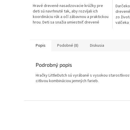
Hravé drevené nasadzovacie krúžky pre
Darčekov
deti sú navrhnuté tak, aby rozvíjali ich
drevené
koordináciu rúk a očí zábavnou a praktickou
zo život
hrou. Deti sa snažia umiestniť drevené
valčeka 
krúžky v...
kvetina s
Popis
Podobné (8)
Diskusia
Podrobný popis
​Hračky LittleDutch sú vyrábané s vysokou starostliv
citlivou kombináciou jemných farieb.‏‏‎‎ ‎
Z
á
p
ä
t