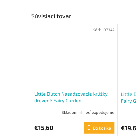
Súvisiaci tovar
Kód:
LD7342
Little Dutch Nasadzovacie krúžky
Little
drevené Fairy Garden
Fairy 
Skladom - ihneď expedujeme
€15,60
€19,
Do košíka