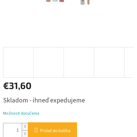
€31,60
Jednotková
Skladom - ihneď expedujeme
cena:
Možnosti doručenia
Pridať do košíka