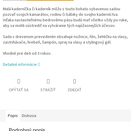
Malá kaderníčka či kaderník môžu s touto bohato vybavenou sadou
pozvať svojich kamarátov, rodinu či bábiky do svojho kaderníctva.
Vďaka nastaviteľnému bedrovému pásu budú mať všetko vždy po ruke,
aby sa mohli sústrediť na vytváranie tých najúžasnejších účesov.
Sada v drevenom prevedením obsahuje nožnice, fén, žehličku na vlasy,
zastrihávače, hrebeň, šampón, sprej na vlasy a stylingový gél.
Vhodné pre deti od 3 rokov.
Detailné informácie
OPÝTAŤ SA
STRÁŽIŤ
ZDIEĽAŤ
Popis
Diskusia
Podrobný popis