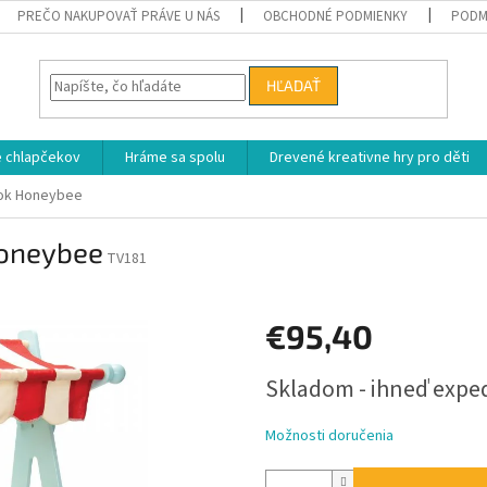
PREČO NAKUPOVAŤ PRÁVE U NÁS
OBCHODNÉ PODMIENKY
PODM
HĽADAŤ
e chlapčekov
Hráme sa spolu
Drevené kreativne hry pro děti
nok Honeybee
Honeybee
TV181
€95,40
Jednotková
Skladom - ihneď exp
cena:
Možnosti doručenia