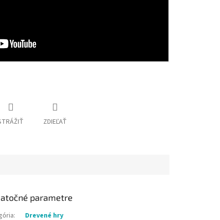
STRÁŽIŤ
ZDIEĽAŤ
atočné parametre
gória
:
Drevené hry