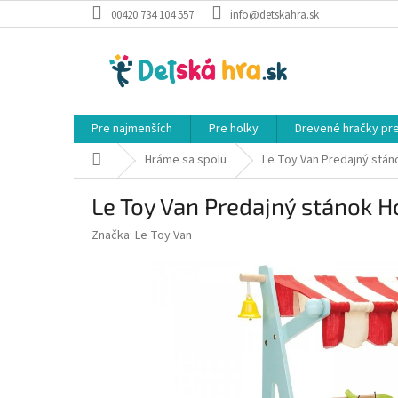
Prejsť
00420 734 104 557
info@detskahra.sk
na
obsah
Pre najmenších
Pre holky
Drevené hračky pr
Domov
Hráme sa spolu
Le Toy Van Predajný stá
Le Toy Van Predajný stánok 
Značka:
Le Toy Van