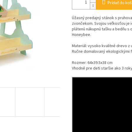
Pridať do koš
Úžasný predajný stánok s pruhov
zvončekom. Svojou veľkosťou je i
plátenú nákupnú tašku a bedňu s 
Honeybee.
Materiál: vysoko kvalitné drevo z
Ručne domalovaný ekologickými 
Rozmer: 64x39.5x38 cm
Vhodné pre deti staršie ako 3 roky