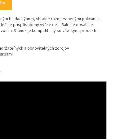
íka
aným baldachýnom, vhodne rozmiestnenými policami a
deálne prispôsobený výške detí. Balenie obsahuje
ovocím. Stánok je kompatibilný so všetkými produktmi
 udržateľných a obnoviteľných zdrojov
farbami
.