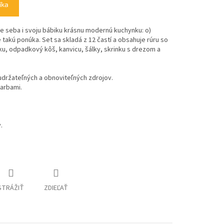
íka
e seba i svoju bábiku krásnu modernú kuchynku: o)
takú ponúka. Set sa skladá z 12 častí a obsahuje rúru so
u, odpadkový kôš, kanvicu, šálky, skrinku s drezom a
 udržateľných a obnoviteľných zdrojov.
arbami.
.
STRÁŽIŤ
ZDIEĽAŤ