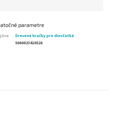
atočné parametre
gória
:
Drevené hračky pre dievčatká
5060023410526