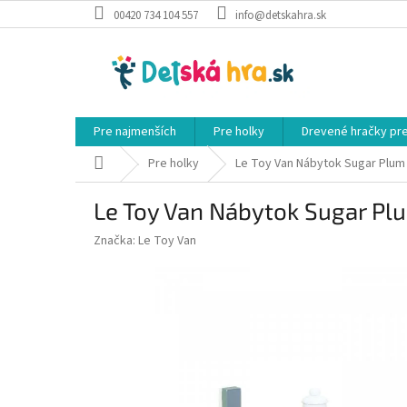
Prejsť
00420 734 104 557
info@detskahra.sk
na
obsah
Pre najmenších
Pre holky
Drevené hračky pr
Domov
Pre holky
Le Toy Van Nábytok Sugar Plum
Le Toy Van Nábytok Sugar Pl
Značka:
Le Toy Van