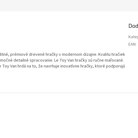
Dod
Kate
EAN
:
alitné, prémiové drevené hračky v modernom dizajne. Kvalitu hračiek
nimočné detailné spracovanie. Le Toy Van hračky sú ručne maľované.
 Toy Van hrdá na to, že navrhuje inovatívne hračky, ktoré podporujú