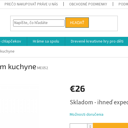
PREČO NAKUPOVAŤ PRÁVE U NÁS
OBCHODNÉ PODMIENKY
PODM
HĽADAŤ
e chlapčekov
Hráme sa spolu
Drevené kreativne hry pro děti
 kuchyne
um kuchyne
ME052
€26
Jednotková
Skladom - ihneď exp
cena:
Možnosti doručenia