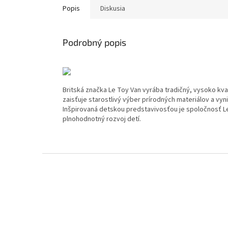
Popis
Diskusia
Podrobný popis
‏‏‎ ‎​​
Britská značka Le Toy Van vyrába tradičný, vysoko kv
zaisťuje starostlivý výber prírodných materiálov a vy
Inšpirovaná detskou predstavivosťou je spoločnosť Le
plnohodnotný rozvoj detí.
Z
á
p
ä
t
i
e