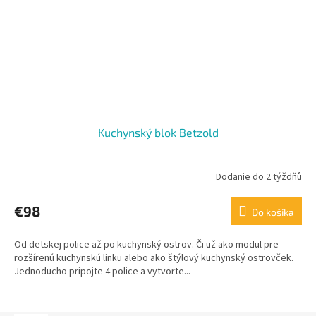
Kuchynský blok Betzold
Dodanie do 2 týždňů
€98
Do košíka
Od detskej police až po kuchynský ostrov. Či už ako modul pre
rozšírenú kuchynskú linku alebo ako štýlový kuchynský ostrovček.
Jednoducho pripojte 4 police a vytvorte...