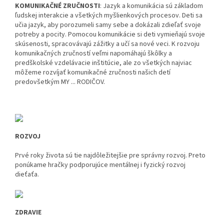
KOMUNIKAČNÉ ZRUČNOSTI
: Jazyk a komunikácia sú základom
ľudskej interakcie a všetkých myšlienkových procesov. Deti sa
učia jazyk, aby porozumeli samy sebe a dokázali zdieľať svoje
potreby a pocity. Pomocou komunikácie si deti vymieňajú svoje
skúsenosti, spracovávajú zážitky a učí sa nové veci. K rozvoju
komunikačných zručností veľmi napomáhajú škôlky a
predškolské vzdelávacie inštitúcie, ale zo všetkých najviac
môžeme rozvíjať komunikačné zručnosti našich detí
predovšetkým MY ... RODIČOV.
ROZVOJ
Prvé roky života sú tie najdôležitejšie pre správny rozvoj. Preto
ponúkame hračky podporujúce mentálnej i fyzický rozvoj
dieťaťa.
ZDRAVIE