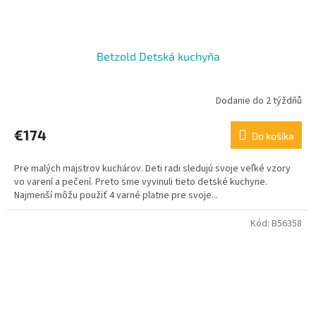
Betzold Detská kuchyňa
Dodanie do 2 týždňů
€174
Do košíka
Pre malých majstrov kuchárov. Deti radi sledujú svoje veľké vzory
vo varení a pečení. Preto sme vyvinuli tieto detské kuchyne.
Najmenší môžu použiť 4 varné platne pre svoje...
Kód:
B56358