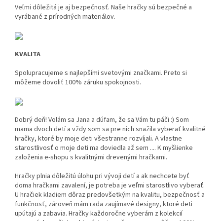
Veľmi dôležitá je aj bezpečnosť. Naše hračky sú bezpečné a
vyrábané z prírodných materiálov.
KVALITA
Spolupracujeme s najlepšími svetovými značkami. Preto si
môžeme dovoliť 100% záruku spokojnosti.
Dobrý deň! Volám sa Jana a dúfam, že sa Vám tu páči :) Som
mama dvoch detí a vždy som sa pre nich snažila vyberať kvalitné
hračky, ktoré by moje deti všestranne rozvíjali. A vlastne
starostlivosť o moje deti ma doviedla až sem .... K myšlienke
založenia e-shopu s kvalitnými drevenými hračkami.
Hračky plnia dôležitú úlohu pri vývoji detí a ak nechcete byť
doma hračkami zavalení, je potreba je veľmi starostlivo vyberať.
U hračiek kladiem dôraz predovšetkým na kvalitu, bezpečnosť a
funkčnosť, zároveň mám rada zaujímavé designy, ktoré deti
upútajú a zabavia. Hračky každoročne vyberám z kolekcií