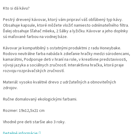
Kto si dá kávu?
Pestrý drevený kávovar, ktorý vám pripraví váš obľúbený typ kávy.
Obsahuje kapsule, ktoré môžete vložiť namiesto odnímateľného filtra.
Ďalej obsahuje šľahač mlieka, 2 šálky a lyžičku. Kávovar a jeho doplnky
sú maľované farbou na vodnej báze.
Kávovar je kompatibilný s ostatnými produktmi z radu Honeybake.
Rodovo neutrálne farba nabáda k zdieľanie hračky medzi súrodencami,
kamarátmi, Podporuje deti v hraní na role, v kreatívne predstavivosti,
vývoji jazyka a sociálnych zručností.
Interaktívna hračka, ktorá praje
rozvoju rozprávačských zručností.
Materiál: vysoko kvalitné drevo z udržateľných a obnoviteľných
zdrojov.
Ručne domalovaný ekologickými farbami.
Rozmer: 19x12,5x21 cm
Vhodné pre deti staršie ako 3 roky.
Detailné informácie