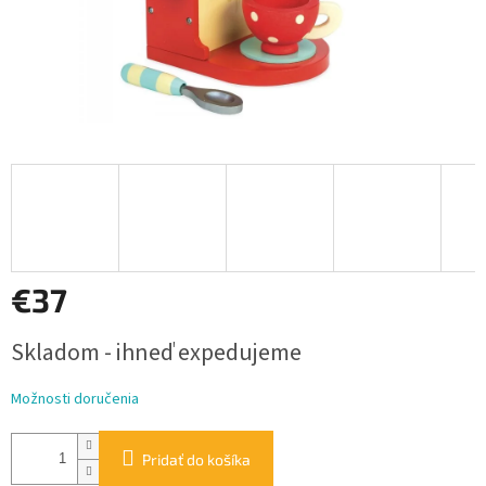
€37
Jednotková
Skladom - ihneď expedujeme
cena:
Možnosti doručenia
Pridať do košíka