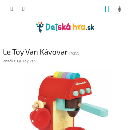
Prejsť
NÁKUP
na
obsah
KOŠÍK
Le Toy Van Kávovar
TV299
Značka:
Le Toy Van