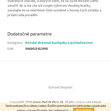
overených značiek, u ktorých viem, že sa za ne môžem 100%
zaručiť. Ak si nie ste istí svojím výberom vhodnej hračky,
zavolajte mi na telefónne číslo uvedené v hornej časti stránky a
ja Vám rada poradím.
Dodatočné parametre
Kategória
:
Detské drevené kuchynky a príslušenstvo
EAN
:
5060023412995
Z
á
p
ä
t
Vytvoril Shoptet
i
e
Copyright 2026
www.detskahra.sk
. Všetky práva vyhradené.
Tento web používa súbory cookie. Ďalším prechádzaním tohto webu vyjadrujete
súhlas s ich používaním. Viac informácií
tu
.
ROZUMIEM