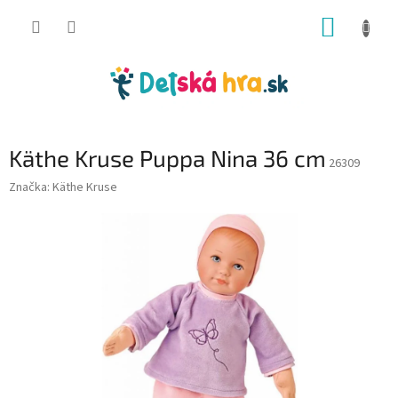
Prejsť
NÁKUP
na
obsah
KOŠÍK
Käthe Kruse Puppa Nina 36 cm
26309
Značka:
Käthe Kruse