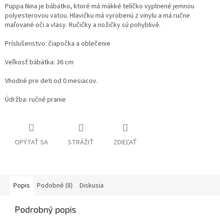
Puppa Nina je bábätko, ktoré má mäkké telíčko vyplnené jemnou
polyesterovou vatou. Hlavičku má vyrobenú z vinylu a má ručne
maľované oči a vlasy. Ručičky a nožičky sú pohyblivé.
Príslušenstvo: čiapočka a oblečenie
Veľkosť bábätka: 36 cm
Vhodné pre deti od 0 mesiacov.
Údržba: ručné pranie
OPÝTAŤ SA
STRÁŽIŤ
ZDIEĽAŤ
Popis
Podobné (8)
Diskusia
Podrobný popis