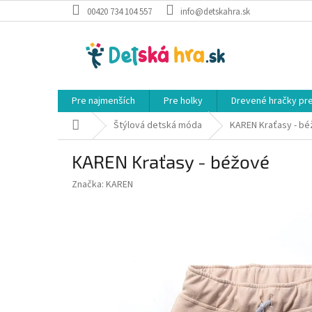
Prejsť
00420 734 104 557
info@detskahra.sk
na
obsah
Pre najmenších
Pre holky
Drevené hračky pr
Domov
Štýlová detská móda
KAREN Kraťasy - b
KAREN Kraťasy - béžové
Značka:
KAREN