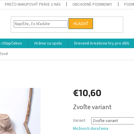
PREČO NAKUPOVAŤ PRÁVE U NÁS
OBCHODNÉ PODMIENKY
PODM
HĽADAŤ
e chlapčekov
Hráme sa spolu
Drevené kreativne hry pro děti
éžové
€10,60
Jednotková
Zvoľte variant
cena:
Variant
Možnosti doručenia