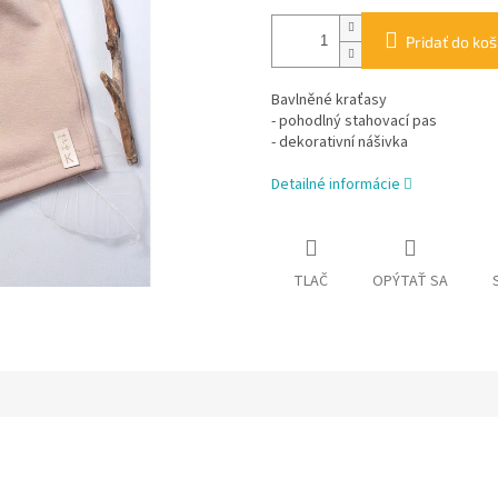
Pridať do koš
Bavlněné kraťasy
- pohodlný stahovací pas
- dekorativní nášivka
Detailné informácie
TLAČ
OPÝTAŤ SA