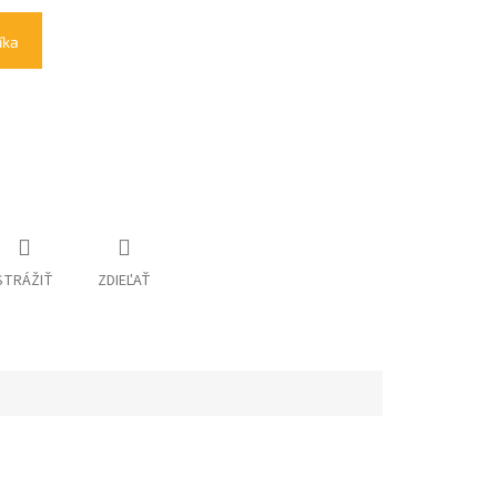
íka
STRÁŽIŤ
ZDIEĽAŤ