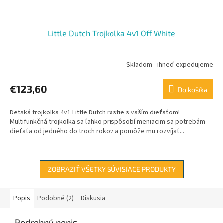
Little Dutch Trojkolka 4v1 Off White
Skladom - ihneď expedujeme
€123,60
Do košíka
Detská trojkolka 4v1 Little Dutch rastie s vaším dieťaťom!
Multifunkčná trojkolka sa ľahko prispôsobí meniacim sa potrebám
dieťaťa od jedného do troch rokov a pomôže mu rozvíjať...
ZOBRAZIŤ VŠETKY SÚVISIACE PRODUKTY
Popis
Podobné (2)
Diskusia
Podrobný popis