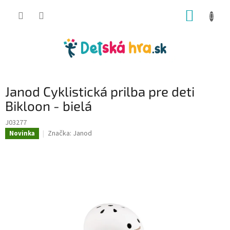
Prejsť
NÁKUP
na
obsah
KOŠÍK
Janod Cyklistická prilba pre deti
Bikloon - bielá
J03277
Značka:
Janod
Novinka