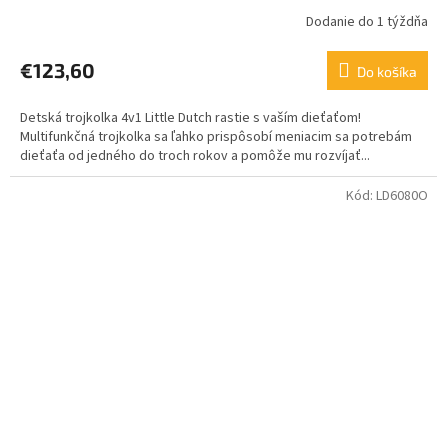
Dodanie do 1 týždňa
€123,60
Do košíka
Detská trojkolka 4v1 Little Dutch rastie s vaším dieťaťom!
Multifunkčná trojkolka sa ľahko prispôsobí meniacim sa potrebám
dieťaťa od jedného do troch rokov a pomôže mu rozvíjať...
Kód:
LD6080O