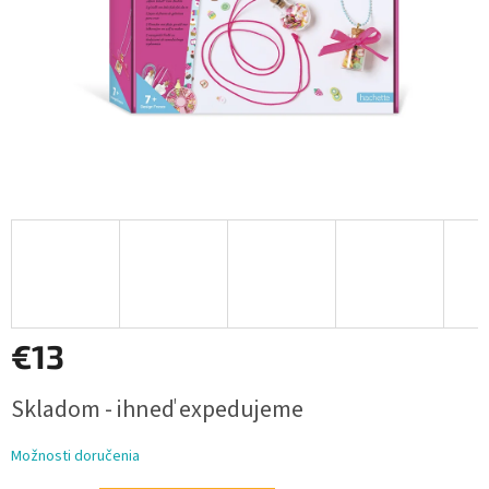
€13
Jednotková
Skladom - ihneď expedujeme
cena:
Možnosti doručenia