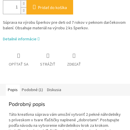
Pridať do košíka
Súprava na výrobu šperkov pre deti od 7 rokov v peknom darčekovom
balení. Obsahuje materiál na výrobu 2 ks šperkov.
Detailné informácie
OPÝTAŤ SA
STRÁŽIŤ
ZDIEĽAŤ
Popis
Podobné (1)
Diskusia
Podrobný popis
Táto kreatívna súprava vám umožní vytvoriť 2 pekné náhrdelníky
s príveskom v tvare fľaštičky naplnené „dobrotami“. Postupujte
podľa návodu na vytvorenie náhrdelníkov krok za krokom.