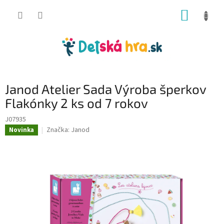
Prejsť
NÁKUP
na
obsah
KOŠÍK
Janod Atelier Sada Výroba šperkov
Flakónky 2 ks od 7 rokov
J07935
Značka:
Janod
Novinka