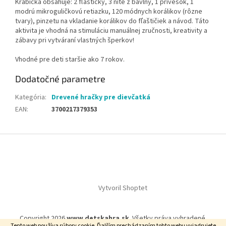
Krabička obsahuje: 2 fľaštičky, 3 nite z bavlny, 1 prívesok, 1
modrú mikroguličkovú retiazku, 120 módnych korálikov (rôzne
tvary), pinzetu na vkladanie korálikov do fľaštičiek a návod. Táto
aktivita je vhodná na stimuláciu manuálnej zručnosti, kreativity a
zábavy pri vytváraní vlastných šperkov!
Vhodné pre deti staršie ako 7 rokov.
Dodatočné parametre
Kategória
:
Drevené hračky pre dievčatká
EAN
:
3700217379353
Z
á
p
ä
t
Vytvoril Shoptet
i
e
Copyright 2026
www.detskahra.sk
. Všetky práva vyhradené.
Tento web používa súbory cookie. Ďalším prechádzaním tohto webu vyjadrujete