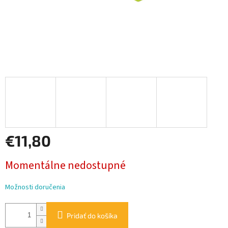
€11,80
Jednotková
Momentálne nedostupné
cena:
Možnosti doručenia
Pridať do košíka