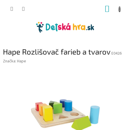
Prejsť
NÁKUP
na
obsah
KOŠÍK
Hape Rozlišovač farieb a tvarov
E0426
Značka:
Hape