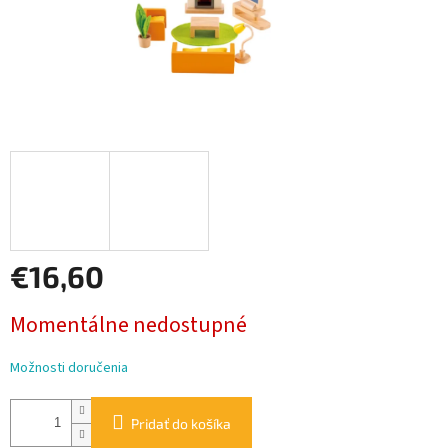
€16,60
Jednotková
Momentálne nedostupné
cena:
Možnosti doručenia
Pridať do košíka