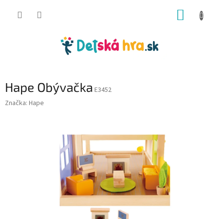
Prejsť
NÁKUP
na
obsah
KOŠÍK
Hape Obývačka
E3452
Značka:
Hape