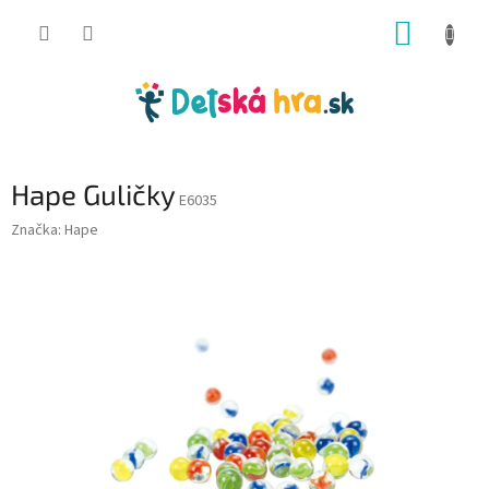
Prejsť
NÁKUP
na
obsah
KOŠÍK
Hape Guličky
E6035
Značka:
Hape