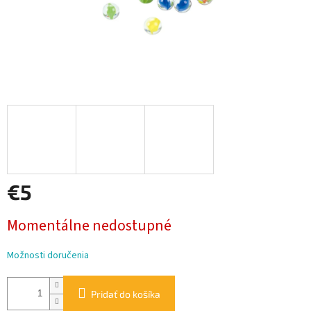
€5
Jednotková
Momentálne nedostupné
cena:
Možnosti doručenia
Pridať do košíka