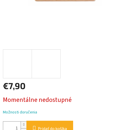
€7,90
Jednotková
Momentálne nedostupné
cena:
Možnosti doručenia
Pridať do košíka