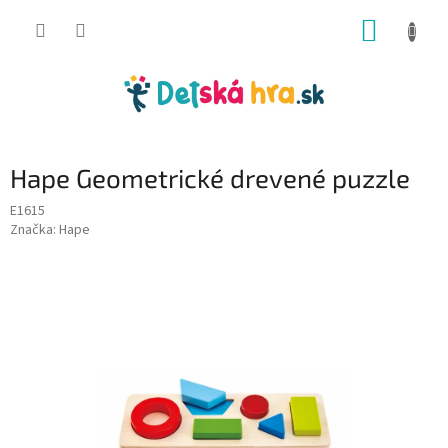
Prejsť
NÁKUP
na
obsah
KOŠÍK
Hape Geometrické drevené puzzle
E1615
Značka:
Hape