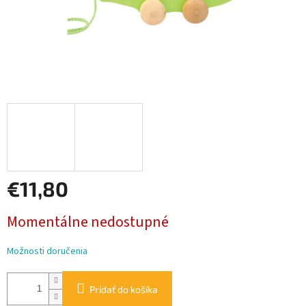
€11,80
Jednotková
Momentálne nedostupné
cena:
Možnosti doručenia
Pridať do košíka