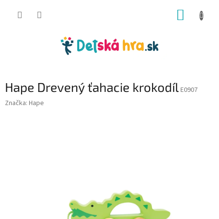
Prejsť
NÁKUP
na
obsah
KOŠÍK
Hape Drevený ťahacie krokodíl
E0907
Značka:
Hape