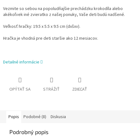
Vezmite so sebou na popoludňajšie prechádzku krokodíla alebo
akékoľvek iné zvieratko z našej ponuky, Vaše deti budú nadšené.
Veľkosť hračky: 19.5 x 5.5 x 9.5 cm (dxšxv).
Hračka je vhodná pre deti staršie ako 12 mesiacov.
Detailné informácie
OPÝTAŤ SA
STRÁŽIŤ
ZDIEĽAŤ
Popis
Podobné (8)
Diskusia
Podrobný popis