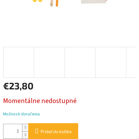
€23,80
Jednotková
Momentálne nedostupné
cena:
Možnosti doručenia
Pridať do košíka