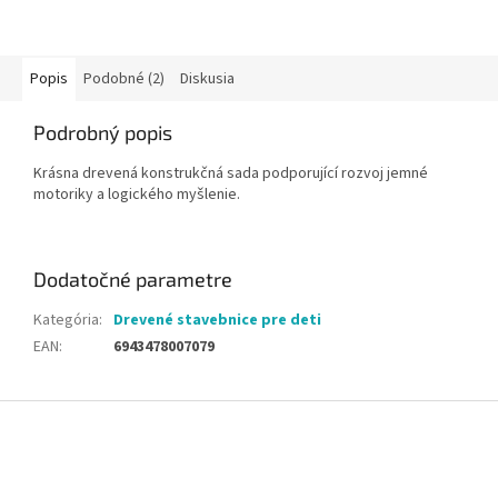
Popis
Podobné (2)
Diskusia
Podrobný popis
Krásna drevená konstrukčná sada podporující rozvoj jemné
motoriky a logického myšlenie.
Dodatočné parametre
Kategória
:
Drevené stavebnice pre deti
EAN
:
6943478007079
Z
á
p
ä