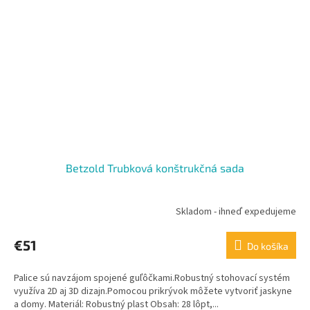
Betzold Trubková konštrukčná sada
Skladom - ihneď expedujeme
€51
Do košíka
Palice sú navzájom spojené guľôčkami.Robustný stohovací systém
využíva 2D aj 3D dizajn.Pomocou prikrývok môžete vytvoriť jaskyne
a domy. Materiál: Robustný plast Obsah: 28 lôpt,...