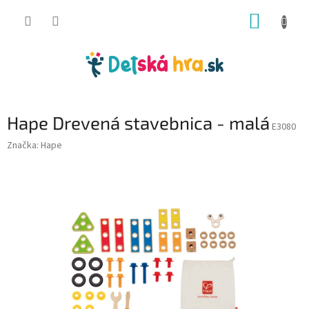
Prejsť
NÁKUP
na
obsah
KOŠÍK
Hape Drevená stavebnica - malá
E3080
Značka:
Hape