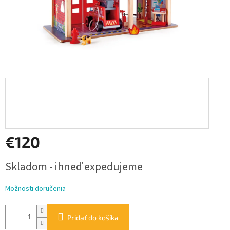
€120
Jednotková
Skladom - ihneď expedujeme
cena:
Možnosti doručenia
Pridať do košíka