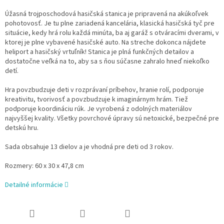
Úžasná trojposchodová hasičská stanica je pripravená na akúkoľvek
pohotovosť. Je tu plne zariadená kancelária, klasická hasičská tyč pre
situácie, kedy hrá rolu každá minúta, ba aj garáž s otváracími dverami, v
ktorej je plne vybavené hasičské auto. Na streche dokonca nájdete
heliport a hasičský vrtuľník! Stanica je plná funkčných detailov a
dostatočne veľká na to, aby sa s ňou súčasne zahralo hneď niekoľko
detí.
Hra povzbudzuje deti v rozprávaní príbehov, hranie rolí, podporuje
kreativitu, tvorivosť a povzbudzuje k imaginárnym hrám. Tiež
podporuje koordináciu rúk. Je vyrobená z odolných materiálov
najvyššej kvality. Všetky povrchové úpravy sú netoxické, bezpečné pre
detskú hru.
Sada obsahuje 13 dielov a je vhodná pre deti od 3 rokov.
Rozmery: 60 x 30 x 47,8 cm
Detailné informácie