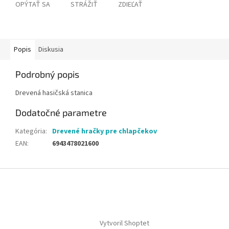
OPÝTAŤ SA
STRÁŽIŤ
ZDIEĽAŤ
Popis
Diskusia
Podrobný popis
Drevená hasičská stanica
Dodatočné parametre
Kategória
:
Drevené hračky pre chlapčekov
EAN
:
6943478021600
Z
á
p
ä
t
Vytvoril Shoptet