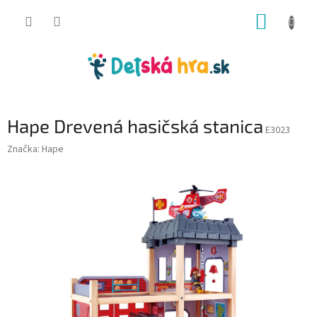
Prejsť
NÁKUP
na
obsah
KOŠÍK
Hape Drevená hasičská stanica
E3023
Značka:
Hape