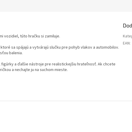
Dod
 vozidiel, túto hračku si zamiluje.
Kate
EAN
:
ktoré sa spájajú a vytvárajú slučku pre pohyb vlakov a automobilov.
sťou balenia.
 figúrky a ďalšie nástroje pre realistickejšiu hrateľnosť. Ak chcete
dričkou a nechajte ju na suchom mieste.