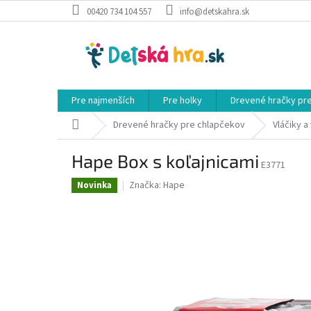
Prejsť
00420 734 104 557
info@detskahra.sk
na
obsah
Pre najmenších
Pre holky
Drevené hračky pr
Domov
Drevené hračky pre chlapčekov
Vláčiky a
Hape Box s koľajnicami
E3771
Značka:
Hape
Novinka