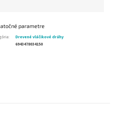
atočné parametre
gória
:
Drevené vláčikové dráhy
6943478034150