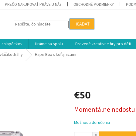
PREČO NAKUPOVAŤ PRÁVE U NÁS
OBCHODNÉ PODMIENKY
PODM
HĽADAŤ
e chlapčekov
Hráme sa spolu
Drevené kreativne hry pro děti
 vláčikodráhy
Hape Box s koľajnicami
€50
Jednotková
Momentálne nedostu
cena:
Možnosti doručenia