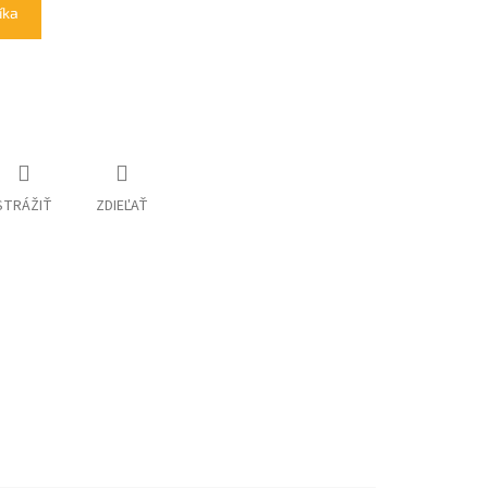
íka
STRÁŽIŤ
ZDIEĽAŤ