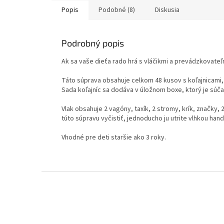
Popis
Podobné (8)
Diskusia
Podrobný popis
Ak sa vaše dieťa rado hrá s vláčikmi a prevádzkovateľmi
Táto súprava obsahuje celkom 48 kusov s koľajnicami, 
Sada koľajníc sa dodáva v úložnom boxe, ktorý je súča
Vlak obsahuje 2 vagóny, taxík, 2 stromy, krík, značky, 2
túto súpravu vyčistiť, jednoducho ju utrite vlhkou han
Vhodné pre deti staršie ako 3 roky.
Z
á
p
ä
t