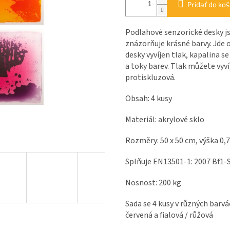
Pridať do koš
Podlahové senzorické desky j
znázorňuje krásné barvy. Jde o
desky vyvíjen tlak, kapalina se
a toky barev. Tlak můžete vyví
protiskluzová.
Obsah: 4 kusy
Materiál: akrylové sklo
Rozměry: 50 x 50 cm, výška 0,
Splňuje EN13501-1: 2007 Bf1-
Nosnost: 200 kg
Sada se 4 kusy v různých barvá
červená a fialová / růžová