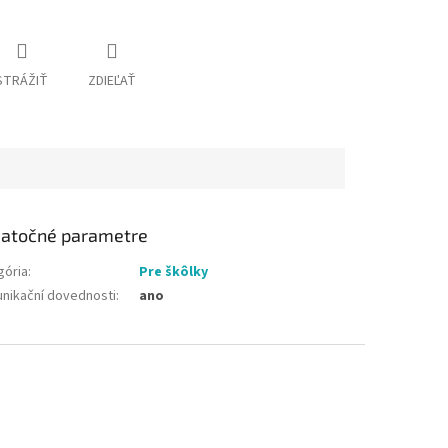
STRÁŽIŤ
ZDIEĽAŤ
atočné parametre
gória
:
Pre škôlky
nikační dovednosti
:
ano