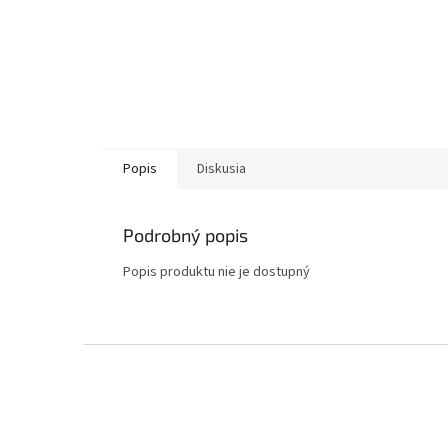
Popis
Diskusia
Podrobný popis
Popis produktu nie je dostupný
Z
á
p
ä
t