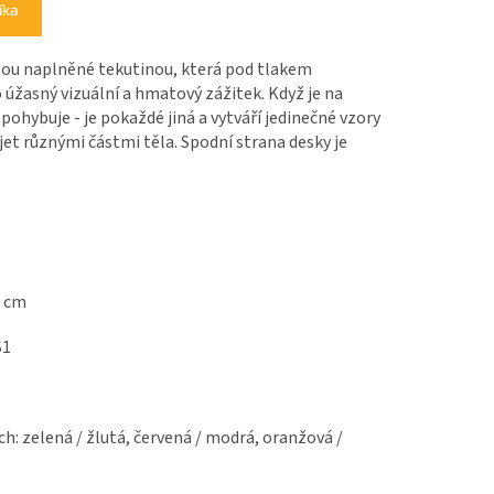
íka
sou naplněné tekutinou, která pod tlakem
 úžasný vizuální a hmatový zážitek. Když je na
 pohybuje - je pokaždé jiná a vytváří jedinečné vzory
jet různými částmi těla. Spodní strana desky je
7 cm
S1
ch: zelená / žlutá, červená / modrá, oranžová /