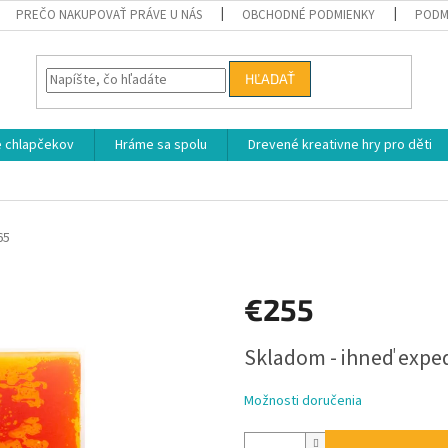
PREČO NAKUPOVAŤ PRÁVE U NÁS
OBCHODNÉ PODMIENKY
PODM
HĽADAŤ
e chlapčekov
Hráme sa spolu
Drevené kreativne hry pro děti
65
€255
Jednotková
Skladom - ihneď exp
cena:
Možnosti doručenia