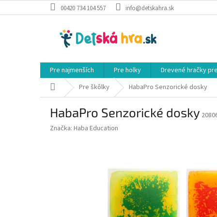
Prejsť
00420 734 104 557
info@detskahra.sk
na
obsah
Pre najmenších
Pre holky
Drevené hračky pr
Domov
Pre škôlky
HabaPro Senzorické dosky
HabaPro Senzorické dosky
2080
Značka:
Haba Education