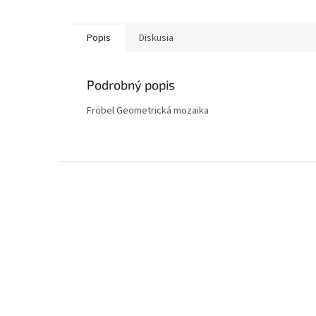
Popis
Diskusia
Podrobný popis
Fröbel Geometrická mozaika
Z
á
p
ä
t
i
e