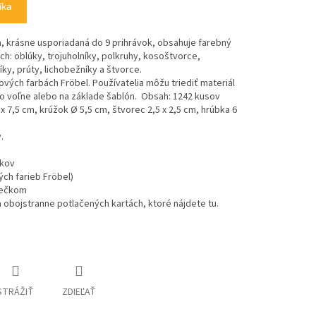
íka
a, krásne usporiadaná do 9 prihrávok, obsahuje farebný
ch: oblúky, trojuholníky, polkruhy, kosoštvorce,
íky, prúty, lichobežníky a štvorce.
nových farbách Fröbel. Používatelia môžu triediť materiál
ho voľne alebo na základe šablón. Obsah: 1242 kusov
 x 7,5 cm, krúžok Ø 5,5 cm, štvorec 2,5 x 2,5 cm, hrúbka 6
y.
zkov
ých farieb Fröbel)
viečkom
a obojstranne potlačených kartách, ktoré nájdete tu.
STRÁŽIŤ
ZDIEĽAŤ