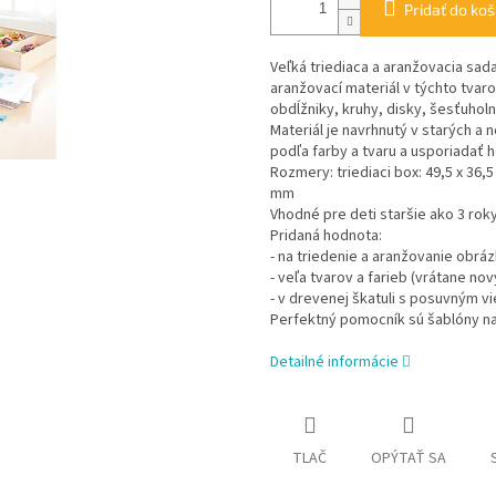
Pridať do koš
Veľká triediaca a aranžovacia sad
aranžovací materiál v týchto tvaro
obdĺžniky, kruhy, disky, šesťuholn
Materiál je navrhnutý v starých a 
podľa farby a tvaru a usporiadať 
Rozmery: triediaci box: 49,5 x 36,5
mm
Vhodné pre deti staršie ako 3 rok
Pridaná hodnota:
- na triedenie a aranžovanie obrá
- veľa tvarov a farieb (vrátane nov
- v drevenej škatuli s posuvným 
Perfektný pomocník sú šablóny n
Detailné informácie
TLAČ
OPÝTAŤ SA