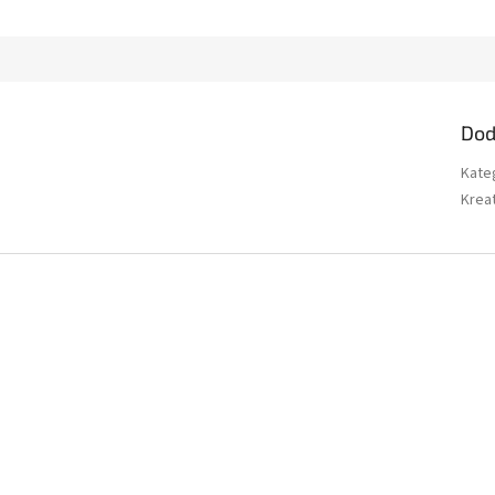
Dod
Kate
Kreat