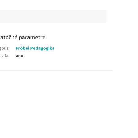
atočné parametre
gória
:
Fröbel Pedagogika
ivita
:
ano