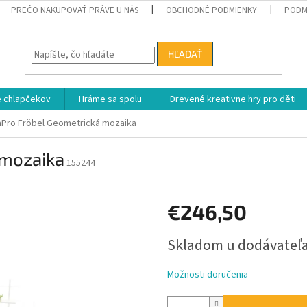
PREČO NAKUPOVAŤ PRÁVE U NÁS
OBCHODNÉ PODMIENKY
PODM
HĽADAŤ
e chlapčekov
Hráme sa spolu
Drevené kreativne hry pro děti
Pro Fröbel Geometrická mozaika
 mozaika
155244
€246,50
Jednotková
Skladom u dodávateľ
cena:
Možnosti doručenia