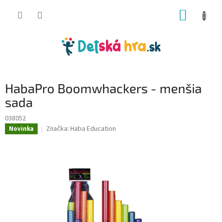
Prejsť
NÁKUP
na
obsah
KOŠÍK
HabaPro Boomwhackers - menšia
sada
038052
Značka:
Haba Education
Novinka