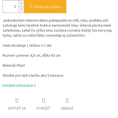
Pridať do košíka
Jednoduchým úderom alebo poklepaním na stôl, ruku, podlahu atď.
vytvárajú tieto farebné trubice harmonické tóny. Úderná plocha mení
zafarbenie, zatiaľ čo výška tónu zostáva rovnaká. Každý tón má svoju
farbu, takže sa veľmi ľahko zorientujú aj začiatočníci.
Sada obsahuje 1 oktávu v C-dur
Rozmer: priemer 4,8 cm, dĺžka 63 cm
Materiál: Plast
Vhodné pre deti staršie ako 3 mesiace.
Detailné informácie
OPÝTAŤ SA
STRÁŽIŤ
ZDIEĽAŤ