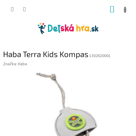
Prejsť
NÁKUP
na
obsah
KOŠÍK
Haba Terra Kids Kompas
1302620001
Značka:
Haba