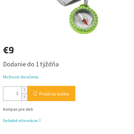
€9
Jednotková
Dodanie do 1 týždňa
cena:
Možnosti doručenia
Pridať do košíka
Kompas pre deti
Detailné informácie