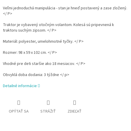
Veľmi jednoduchá manipulácia - stan je hneď postavený a zase zložený.
</ P>
Traktor je vybavený otočným volantom. Kolesá sú pripevnená k
traktoru suchým zipsom. </ P>
Materiál: polyester, umelohmotné tyčky. </ P>
Rozmer: 98 x 59 x 102 cm. </ P>
Vhodné pre deti staršie ako 18 mesiacov. </ P>
Obvyklá doba dodania: 3 týždne </ p>
Detailné informácie
OPÝTAŤ SA
STRÁŽIŤ
ZDIEĽAŤ