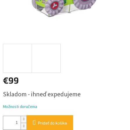
€99
Jednotková
Skladom - ihneď expedujeme
cena:
Možnosti doručenia
Pridať do košíka