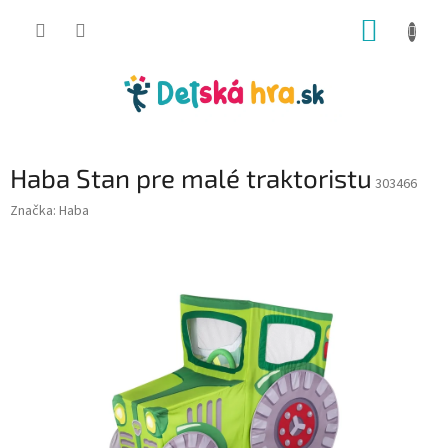
Prejsť
NÁKUP
na
obsah
KOŠÍK
Haba Stan pre malé traktoristu
303466
Značka:
Haba