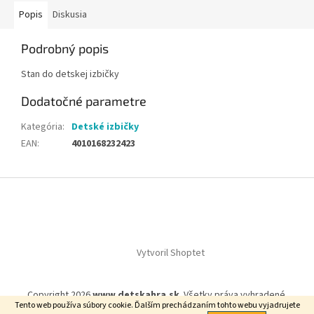
Popis
Diskusia
Podrobný popis
Stan do detskej izbičky
Dodatočné parametre
Kategória
:
Detské izbičky
EAN
:
4010168232423
Z
á
p
ä
t
Vytvoril Shoptet
i
e
Copyright 2026
www.detskahra.sk
. Všetky práva vyhradené.
Tento web používa súbory cookie. Ďalším prechádzaním tohto webu vyjadrujete