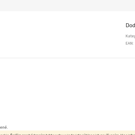
Dod
Kate
EAN
:
dené.