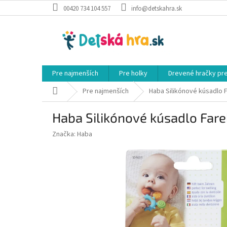
Prejsť
00420 734 104 557
info@detskahra.sk
na
obsah
Pre najmenších
Pre holky
Drevené hračky pr
Domov
Pre najmenších
Haba Silikónové kúsadlo 
Haba Silikónové kúsadlo Far
Značka:
Haba