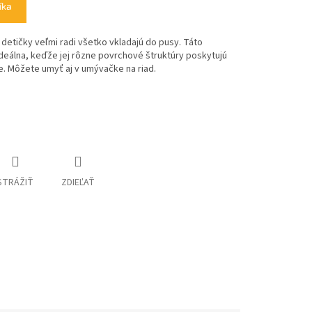
íka
detičky veľmi radi všetko vkladajú do pusy. Táto
 ideálna, keďže jej rôzne povrchové štruktúry poskytujú
. Môžete umyť aj v umývačke na riad.
STRÁŽIŤ
ZDIEĽAŤ