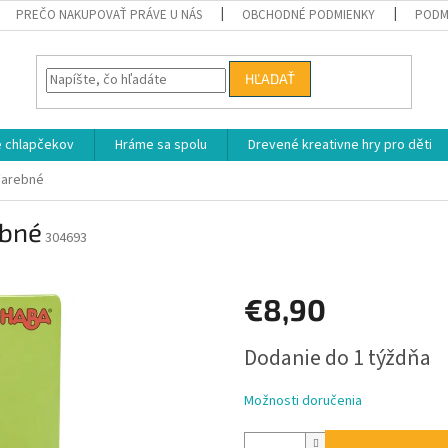
PREČO NAKUPOVAŤ PRÁVE U NÁS
OBCHODNÉ PODMIENKY
PODM
HĽADAŤ
e chlapčekov
Hráme sa spolu
Drevené kreativne hry pro děti
Farebné
ebné
304693
€8,90
Jednotková
Dodanie do 1 týždňa
cena:
Možnosti doručenia