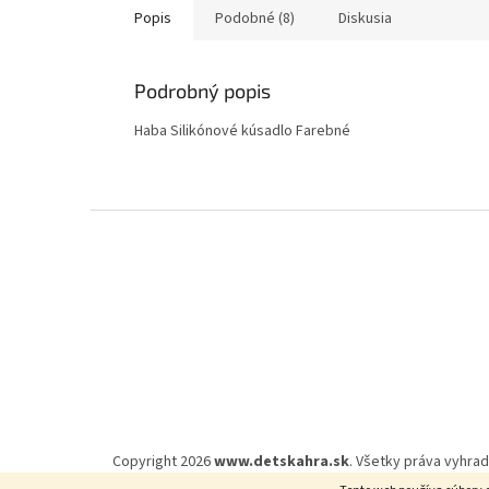
Popis
Podobné (8)
Diskusia
Podrobný popis
Haba Silikónové kúsadlo Farebné
Z
á
p
ä
t
i
e
Copyright 2026
www.detskahra.sk
. Všetky práva vyhra