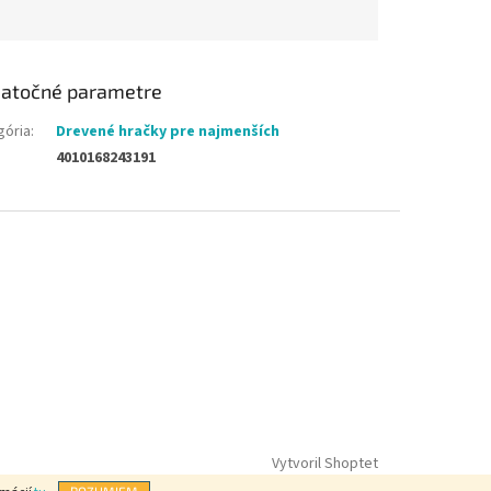
atočné parametre
gória
:
Drevené hračky pre najmenších
4010168243191
Vytvoril Shoptet