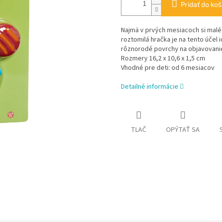
Pridať do koš
Najmä v prvých mesiacoch si malé 
roztomilá hračka je na tento účel
rôznorodé povrchy na objavovanie
Rozmery 16,2 x 10,6 x 1,5 cm
Vhodné pre deti: od 6 mesiacov
Detailné informácie
TLAČ
OPÝTAŤ SA